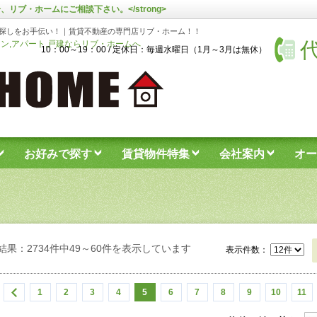
、リブ・ホームにご相談下さい。</strong>
探しをお手伝い！｜賃貸不動産の専門店リブ・ホーム！！
代
ン,アパート,戸建ならリブ・ホームへ
10：00～19：00 / 定休日：毎週水曜日（1月～3月は無休）
お好みで探す
賃貸物件特集
会社案内
オー
結果：2734件中49～60件を表示しています
表示件数：
1
2
3
4
5
6
7
8
9
10
11