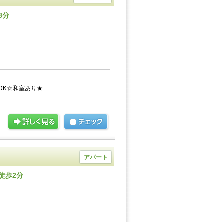
8分
DK☆和室あり★
アパート
徒歩2分