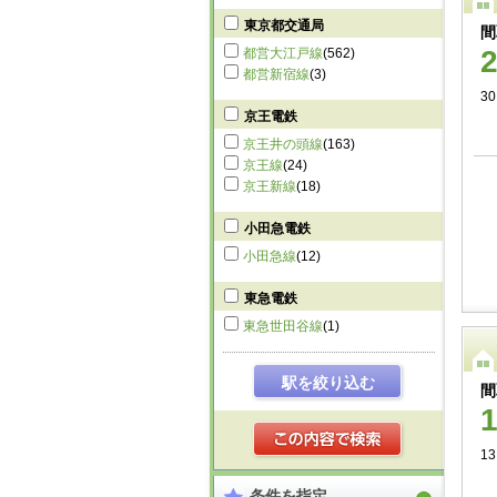
東京都交通局
間
都営大江戸線
(562)
都営新宿線
(3)
3
京王電鉄
京王井の頭線
(163)
京王線
(24)
京王新線
(18)
小田急電鉄
小田急線
(12)
東急電鉄
東急世田谷線
(1)
駅を絞り込む
間
1
条件を指定