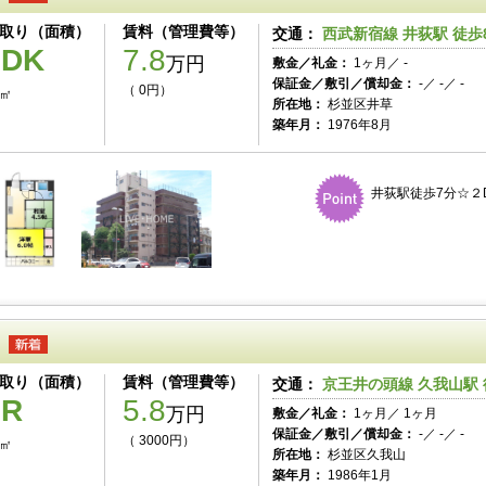
取り（面積）
賃料（管理費等）
交通：
西武新宿線 井荻駅 徒歩
2DK
7.8
万円
敷金／礼金：
1ヶ月／ -
保証金／敷引／償却金：
-／ -／ -
（ 0円）
0㎡
所在地：
杉並区井草
築年月：
1976年8月
井荻駅徒歩7分☆２
取り（面積）
賃料（管理費等）
交通：
京王井の頭線 久我山駅 
1R
5.8
万円
敷金／礼金：
1ヶ月／ 1ヶ月
保証金／敷引／償却金：
-／ -／ -
（ 3000円）
3㎡
所在地：
杉並区久我山
築年月：
1986年1月