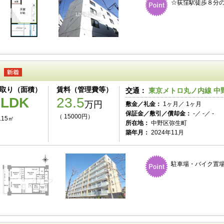
☆荻窪駅徒歩８分
取り（面積）
賃料（管理費等）
交通：
東京メトロ丸ノ内線 中
2LDK
23.5
万円
敷金／礼金：
1ヶ月／ 1ヶ月
保証金／敷引／償却金：
-／ -／ -
（ 15000円）
.15㎡
所在地：
中野区弥生町
築年月：
2024年11月
駐車場・バイク置場