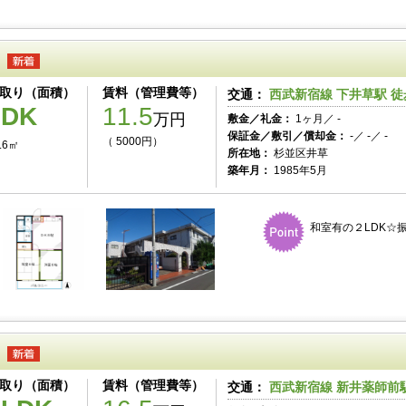
取り（面積）
賃料（管理費等）
交通：
西武新宿線 下井草駅 徒
2DK
11.5
万円
敷金／礼金：
1ヶ月／ -
保証金／敷引／償却金：
-／ -／ -
（ 5000円）
.6㎡
所在地：
杉並区井草
築年月：
1985年5月
和室有の２LDK☆
取り（面積）
賃料（管理費等）
交通：
西武新宿線 新井薬師前駅