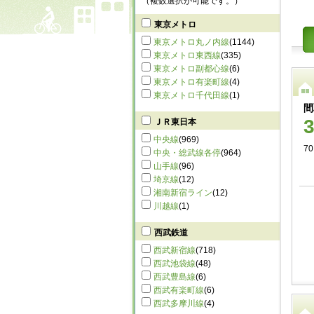
（複数選択が可能です。）
東京メトロ
東京メトロ丸ノ内線
(1144)
東京メトロ東西線
(335)
東京メトロ副都心線
(6)
東京メトロ有楽町線
(4)
東京メトロ千代田線
(1)
間
ＪＲ東日本
中央線
(969)
70
中央・総武線各停
(964)
山手線
(96)
埼京線
(12)
湘南新宿ライン
(12)
川越線
(1)
西武鉄道
西武新宿線
(718)
西武池袋線
(48)
西武豊島線
(6)
西武有楽町線
(6)
西武多摩川線
(4)