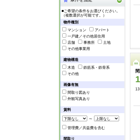
■ご希望の条件をお選びください。
（複数選択が可能です。）
物件種別
マンション
アパート
一戸建／その他居住用
店舗
事務所
土地
その他事業用
建物構造
木造
鉄筋系・鉄骨系
間
その他
画像有無
13
間取り図あり
外観写真あり
賃料
～
管理費／共益費を含む
間取り