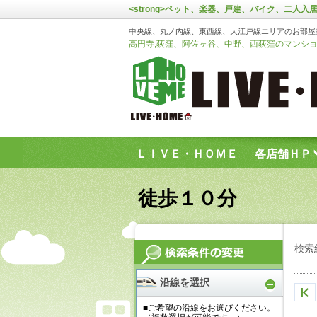
<strong>ペット、楽器、戸建、バイク、二人入居
中央線、丸ノ内線、東西線、大江戸線エリアのお部屋
高円寺,荻窪、阿佐ヶ谷、中野、西荻窪のマンショ
ＬＩＶＥ・ＨＯＭＥ
各店舗ＨＰ
お問い合わせフォーム
徒歩１０分
検索
沿線を選択
■ご希望の沿線をお選びください。