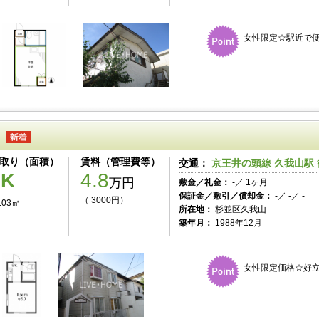
女性限定☆駅近で便
取り（面積）
賃料（管理費等）
交通：
京王井の頭線 久我山駅 
1K
4.8
万円
敷金／礼金：
-／ 1ヶ月
保証金／敷引／償却金：
-／ -／ -
（ 3000円）
.03㎡
所在地：
杉並区久我山
築年月：
1988年12月
女性限定価格☆好立