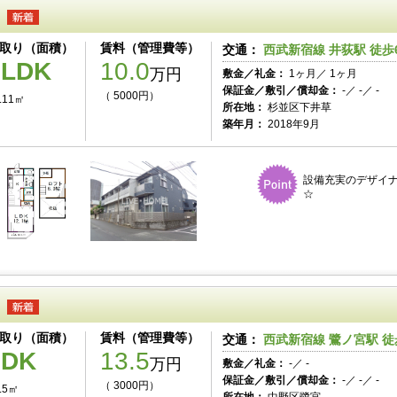
取り（面積）
賃料（管理費等）
交通：
西武新宿線 井荻駅 徒歩
1LDK
10.0
万円
敷金／礼金：
1ヶ月／ 1ヶ月
保証金／敷引／償却金：
-／ -／ -
（ 5000円）
.11㎡
所在地：
杉並区下井草
築年月：
2018年9月
設備充実のデザイナ
☆
取り（面積）
賃料（管理費等）
交通：
西武新宿線 鷺ノ宮駅 徒
2DK
13.5
万円
敷金／礼金：
-／ -
保証金／敷引／償却金：
-／ -／ -
（ 3000円）
.5㎡