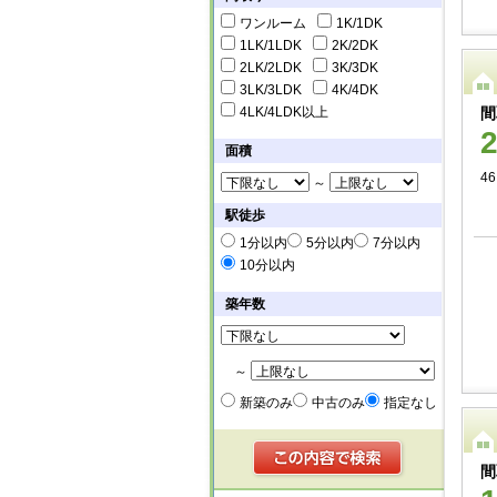
ワンルーム
1K/1DK
1LK/1LDK
2K/2DK
2LK/2LDK
3K/3DK
3LK/3LDK
4K/4DK
4LK/4LDK以上
間
面積
46
～
駅徒歩
1分以内
5分以内
7分以内
10分以内
築年数
～
新築のみ
中古のみ
指定なし
間