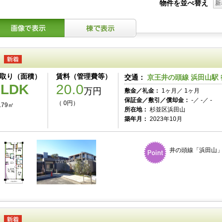
物件を並べ替え
新
取り（面積）
賃料（管理費等）
交通：
京王井の頭線 浜田山駅 
3LDK
20.0
万円
敷金／礼金：
1ヶ月／ 1ヶ月
保証金／敷引／償却金：
-／ -／ -
（ 0円）
.79㎡
所在地：
杉並区浜田山
築年月：
2023年10月
井の頭線「浜田山」