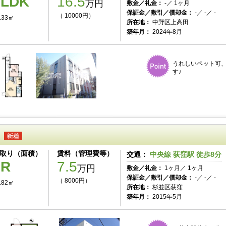
1LDK
16.5
万円
敷金／礼金：
-／ 1ヶ月
保証金／敷引／償却金：
-／ -／ -
（ 10000円）
.33㎡
所在地：
中野区上高田
築年月：
2024年8月
うれしいペット可
す♪
取り（面積）
賃料（管理費等）
交通：
中央線 荻窪駅 徒歩8分
1R
7.5
万円
敷金／礼金：
1ヶ月／ 1ヶ月
保証金／敷引／償却金：
-／ -／ -
（ 8000円）
.82㎡
所在地：
杉並区荻窪
築年月：
2015年5月