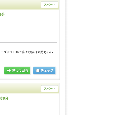
アパート
6分
ーズ☆１LDK☆広々吹抜け気持ちいい
アパート
歩8分