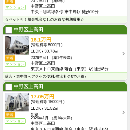
2017年1月
（築9年）
新着
中野区上高田
マンション
中央・総武線各停 東中野駅 徒歩10分
☆ペット可！敷金礼金なしのお得な初期費用☆
中野区上高田
16.1万円
5000円
1LDK
30.78㎡
2026年5月
（築1年未満）
新着
中野区上高田
マンション
東京メトロ東西線 落合（東京）駅 徒歩8分
落合・東中野へアクセス便利♪敷金礼金0でお得♪
中野区上高田
17.05万円
15000円
1LDK
31.52㎡
新築
新着
2026年1月
（築1年未満）
マンション
中野区上高田
東京メトロ東西線 落合（東京）駅 徒歩8分