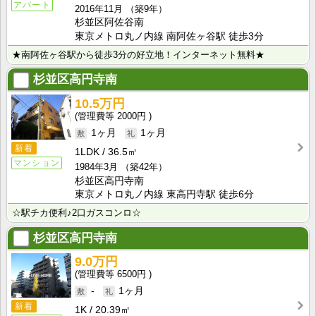
アパート
2016年11月
（築9年）
杉並区阿佐谷南
東京メトロ丸ノ内線 南阿佐ヶ谷駅 徒歩3分
★南阿佐ヶ谷駅から徒歩3分の好立地！インターネット無料★
杉並区高円寺南
10.5万円
2000円
1ヶ月
1ヶ月
新着
1LDK
36.5㎡
マンション
1984年3月
（築42年）
杉並区高円寺南
東京メトロ丸ノ内線 東高円寺駅 徒歩6分
☆駅チカ便利♪2口ガスコンロ☆
杉並区高円寺南
9.0万円
6500円
-
1ヶ月
新着
1K
20.39㎡