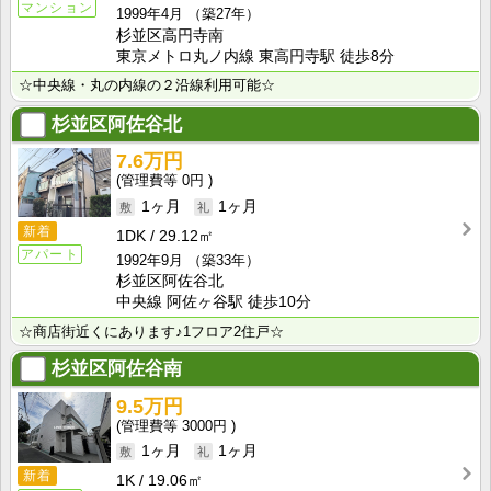
マンション
1999年4月
（築27年）
杉並区高円寺南
東京メトロ丸ノ内線 東高円寺駅 徒歩8分
☆中央線・丸の内線の２沿線利用可能☆
杉並区阿佐谷北
7.6万円
0円
1ヶ月
1ヶ月
新着
1DK
29.12㎡
アパート
1992年9月
（築33年）
杉並区阿佐谷北
中央線 阿佐ヶ谷駅 徒歩10分
☆商店街近くにあります♪1フロア2住戸☆
杉並区阿佐谷南
9.5万円
3000円
1ヶ月
1ヶ月
新着
1K
19.06㎡