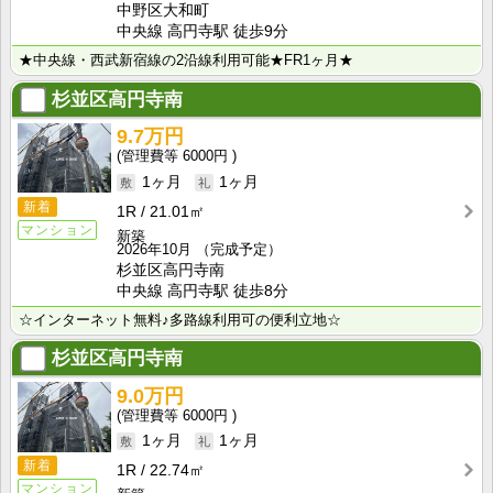
中野区大和町
中央線 高円寺駅 徒歩9分
★中央線・西武新宿線の2沿線利用可能★FR1ヶ月★
杉並区高円寺南
9.7万円
6000円
1ヶ月
1ヶ月
新着
1R
21.01㎡
マンション
新築
2026年10月
（完成予定）
杉並区高円寺南
中央線 高円寺駅 徒歩8分
☆インターネット無料♪多路線利用可の便利立地☆
杉並区高円寺南
9.0万円
6000円
1ヶ月
1ヶ月
新着
1R
22.74㎡
マンション