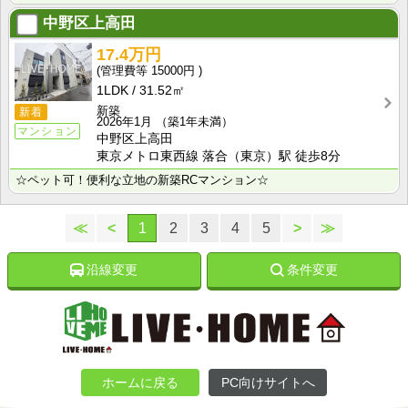
中野区上高田
17.4万円
15000円
1LDK
31.52㎡
新築
新着
2026年1月
（築1年未満）
マンション
中野区上高田
東京メトロ東西線 落合（東京）駅 徒歩8分
☆ペット可！便利な立地の新築RCマンション☆
≪
<
1
2
3
4
5
>
≫
沿線変更
条件変更
ホームに戻る
PC向けサイトへ