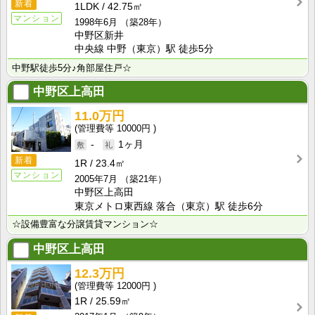
新着
1LDK
42.75㎡
マンション
1998年6月
（築28年）
中野区新井
中央線 中野（東京）駅 徒歩5分
中野駅徒歩5分♪角部屋住戸☆
中野区上高田
11.0万円
10000円
-
1ヶ月
新着
1R
23.4㎡
マンション
2005年7月
（築21年）
中野区上高田
東京メトロ東西線 落合（東京）駅 徒歩6分
☆設備豊富な分譲賃貸マンション☆
中野区上高田
12.3万円
12000円
1R
25.59㎡