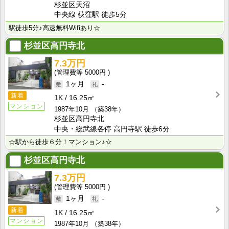
杉並区天沼
中央線 荻窪駅 徒歩5分
駅徒歩5分♪高速無料Wifiあり☆
杉並区高円寺北
7.3万円
5000円
1ヶ月
-
新着
1K
16.25㎡
マンション
1987年10月
（築38年）
杉並区高円寺北
中央・総武線各停 高円寺駅 徒歩6分
☆駅から徒歩６分！マンション♪☆
杉並区高円寺北
7.3万円
5000円
1ヶ月
-
新着
1K
16.25㎡
マンション
1987年10月
（築38年）