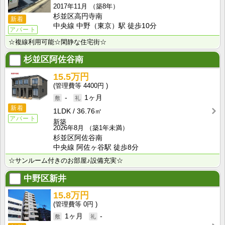
2017年11月
（築8年）
杉並区高円寺南
新着
中央線 中野（東京）駅 徒歩10分
アパート
☆複線利用可能☆閑静な住宅街☆
杉並区阿佐谷南
15.5万円
4400円
-
1ヶ月
新着
1LDK
36.76㎡
アパート
新築
2026年8月
（築1年未満）
杉並区阿佐谷南
中央線 阿佐ヶ谷駅 徒歩8分
☆サンルーム付きのお部屋♪設備充実☆
中野区新井
15.8万円
0円
1ヶ月
-