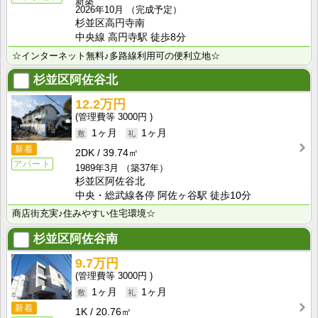
新築
2026年10月
（完成予定）
杉並区高円寺南
中央線 高円寺駅 徒歩8分
☆インターネット無料♪多路線利用可の便利立地☆
杉並区阿佐谷北
12.2万円
3000円
1ヶ月
1ヶ月
新着
2DK
39.74㎡
アパート
1989年3月
（築37年）
杉並区阿佐谷北
中央・総武線各停 阿佐ヶ谷駅 徒歩10分
商店街充実♪住みやすい住宅環境☆
杉並区阿佐谷南
9.7万円
3000円
1ヶ月
1ヶ月
新着
1K
20.76㎡