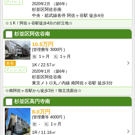
アパート
2020年2月
（築6年）
杉並区阿佐谷南
中央・総武線各停 阿佐ヶ谷駅 徒歩4分
☆１K！阿佐ヶ谷駅徒歩4分の好立地☆
杉並区阿佐谷南
10.5万円
3000円
1ヶ月
1ヶ月
新着
1K
22.57㎡
マンション
2020年1月
（築6年）
杉並区阿佐谷南
東京メトロ丸ノ内線 南阿佐ヶ谷駅 徒歩3分
☆南阿佐ヶ谷駅から徒歩3分！独立洗面台☆
杉並区高円寺南
8.0万円
4000円
-
1ヶ月
1R
11.16㎡