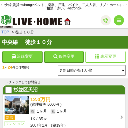
中央線,賃貸,<strong>ペット、楽器、戸建、バイク、二人入居、リブ・ホームにご
相談下さい。</strong>
メ
TOP
徒歩１０分
中央線 徒歩１０分
沿線変更
条件変更
表示変更
1
24
～
件目
(975件)
↓チェックしてお問合せ
杉並区天沼
12.0万円
5000円
1ヶ月
1ヶ月
新着
1K
35㎡
マンション
2007年1月
（築19年）