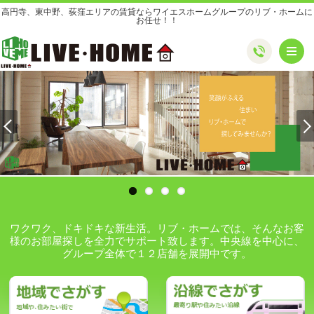
高円寺、東中野、荻窪エリアの賃貸ならワイエスホームグループのリブ・ホームに
お任せ！！
メ
ワクワク、ドキドキな新生活。リブ・ホームでは、そんなお客
様のお部屋探しを全力でサポート致します。中央線を中心に、
グループ全体で１２店舗を展開中です。