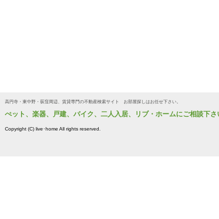
高円寺・東中野・荻窪周辺、賃貸専門の不動産検索サイト お部屋探しはお任せ下さい。
ぺット、楽器、戸建、バイク、二人入居、リブ・ホームにご相談下さ
Copyright (C) live･home All rights reserved.