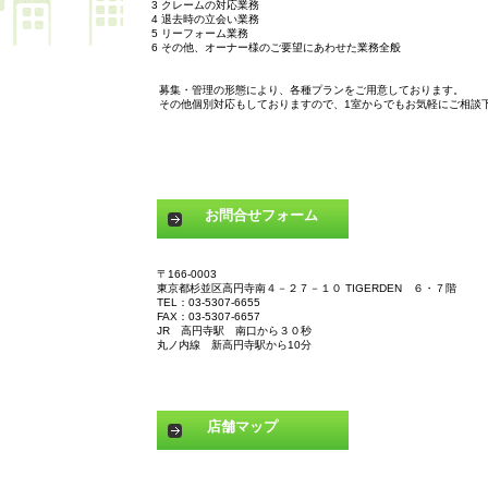
3 クレームの対応業務
4 退去時の立会い業務
5 リーフォーム業務
6 その他、オーナー様のご要望にあわせた業務全般
募集・管理の形態により、各種プランをご用意しております。
その他個別対応もしておりますので、1室からでもお気軽にご相談
お問合せフォーム
〒166-0003
東京都杉並区高円寺南４－２７－１０ TIGERDEN ６・７階
TEL：03-5307-6655
FAX：03-5307-6657
JR 高円寺駅 南口から３０秒
丸ノ内線 新高円寺駅から10分
店舗マップ