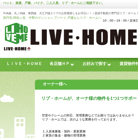
ぺット、楽器、戸建、バイク、二人入居、リブ・ホームにご相談下さい。
中央線、丸ノ内線、東西線、大江戸線エリアのお部屋探しをお手伝い！｜賃貸不動産の専門店リブ・ホーム
高円寺,阿佐ヶ谷、中野のマンション,アパート,戸建ならリブ・ホームへ
10：00～19：00 /
ＬＩＶＥ・ＨＯＭＥ
各店舗ＨＰ
お好みで探す
賃貸物件
お問い合わせフォーム
オーナー様へ
リブ・ホームが、オーナ様の物件を1つ1つサポー
空室やクレームの対応、管理業務などでお困りではありませんか？
リブ・ホームでは、次のような業務を行っております。
1 入居者募集・契約・更新業務
2 家賃の集金・建物の管理業務