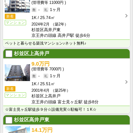
11000円
-
1ヶ月
新着
1K
25.74㎡
マンション
2024年2月
（築2年）
杉並区高井戸東
京王井の頭線 高井戸駅 徒歩6分
ペットと暮らせる築浅マンション♪ネット無料♪
杉並区上高井戸
9.0万円
7000円
-
1ヶ月
1K
25.51㎡
新着
2001年4月
（築25年）
マンション
杉並区上高井戸
京王井の頭線 富士見ヶ丘駅 徒歩8分
☆富士見ヶ丘駅徒歩９分☆設備充実☆駐輪可！１K☆
杉並区高井戸東
14.1万円