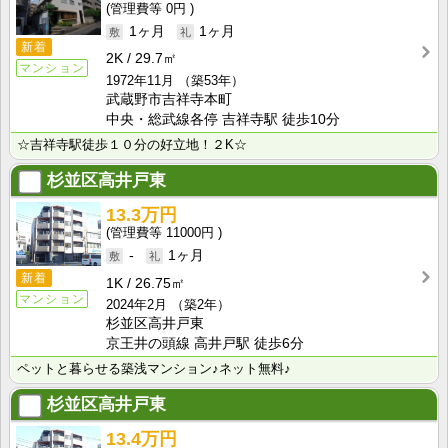
0円
1ヶ月
1ヶ月
新着
2K
29.7㎡
マンション
1972年11月
（築53年）
武蔵野市吉祥寺本町
中央・総武線各停 吉祥寺駅 徒歩10分
☆吉祥寺駅徒歩１０分の好立地！２K☆
杉並区高井戸東
13.3万円
11000円
-
1ヶ月
新着
1K
26.75㎡
マンション
2024年2月
（築2年）
杉並区高井戸東
京王井の頭線 高井戸駅 徒歩6分
ペットと暮らせる築浅マンション♪ネット無料♪
杉並区高井戸東
13.4万円