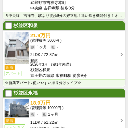
武蔵野市吉祥寺本町
中央線 吉祥寺駅 徒歩9分
Ｒ中央線「吉祥寺」駅より徒歩9分の好立地！追い炊き機能付き！オートロック！
杉並区和泉
21.9万円
3000円
1ヶ月
-
2LDK
72.87㎡
新築
2026年3月
（築1年未満）
新着
杉並区和泉
アパート
京王井の頭線 永福町駅 徒歩9分
☆新築アパート♪使いやすい振り分けタイプ☆
杉並区永福
18.9万円
10000円
-
1ヶ月
新着
1LDK
51.22㎡
マンション