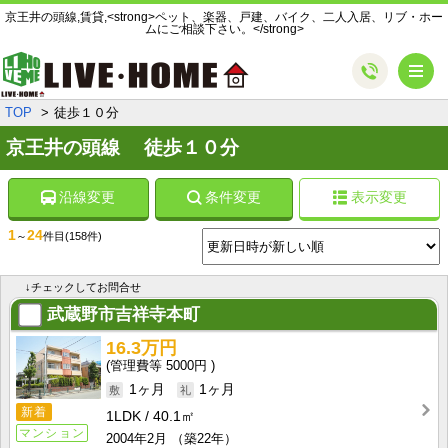
京王井の頭線,賃貸,<strong>ペット、楽器、戸建、バイク、二人入居、リブ・ホー
ムにご相談下さい。</strong>
メ
TOP
徒歩１０分
京王井の頭線 徒歩１０分
沿線変更
条件変更
表示変更
1
24
～
件目
(158件)
↓チェックしてお問合せ
武蔵野市吉祥寺本町
16.3万円
5000円
1ヶ月
1ヶ月
新着
1LDK
40.1㎡
マンション
2004年2月
（築22年）