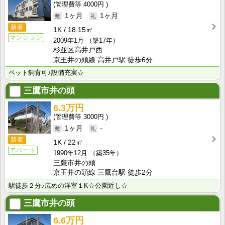
4000円
1ヶ月
1ヶ月
新着
1K
18.15㎡
マンション
2009年1月
（築17年）
杉並区高井戸西
京王井の頭線 高井戸駅 徒歩6分
ペット飼育可♪設備充実☆
三鷹市井の頭
6.3万円
3000円
1ヶ月
-
新着
1K
22㎡
アパート
1990年12月
（築35年）
三鷹市井の頭
京王井の頭線 三鷹台駅 徒歩2分
駅徒歩２分♪広めの洋室１K☆公園近し☆
三鷹市井の頭
6.6万円