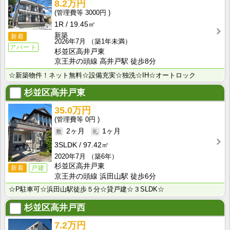
8.2万円
3000円
1R
19.45㎡
新築
新着
2026年7月
（築1年未満）
アパート
杉並区高井戸東
京王井の頭線 高井戸駅 徒歩8分
☆新築物件！ネット無料☆設備充実☆独洗☆IH☆オートロック
杉並区高井戸東
35.0万円
0円
2ヶ月
1ヶ月
3SLDK
97.42㎡
2020年7月
（築6年）
杉並区高井戸東
新着
戸建
京王井の頭線 浜田山駅 徒歩6分
☆P駐車可☆浜田山駅徒歩５分☆貸戸建☆３SLDK☆
杉並区高井戸西
7.2万円