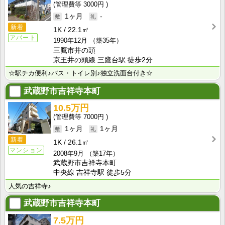
3000円
1ヶ月
-
新着
1K
22.1㎡
アパート
1990年12月
（築35年）
三鷹市井の頭
京王井の頭線 三鷹台駅 徒歩2分
☆駅チカ便利♪バス・トイレ別♪独立洗面台付き☆
武蔵野市吉祥寺本町
10.5万円
7000円
1ヶ月
1ヶ月
新着
1K
26.1㎡
マンション
2008年9月
（築17年）
武蔵野市吉祥寺本町
中央線 吉祥寺駅 徒歩5分
人気の吉祥寺♪
武蔵野市吉祥寺本町
7.5万円