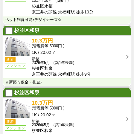
2017年10月
（築8年）
杉並区永福
京王井の頭線 永福町駅 徒歩10分
ペット飼育可能♪デザイナーズ☆
杉並区和泉
10.3万円
5000円
1K
20.02㎡
新築
新着
2026年5月
（築1年未満）
マンション
杉並区和泉
京王井の頭線 永福町駅 徒歩9分
☆新築☆敷金・礼金♪
杉並区和泉
10.3万円
5000円
1K
20.02㎡
新築
新着
2026年5月
（築1年未満）
マンション
杉並区和泉