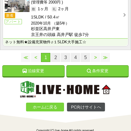
2000円
1ヶ月
2ヶ月
新着
1SLDK
50.4㎡
アパート
2020年10月
（築5年）
杉並区高井戸東
京王井の頭線 高井戸駅 徒歩7分
ネット無料★設備充実物件♫１SLDK大手施工☆
≪
<
1
2
3
4
5
>
≫
沿線変更
条件変更
ホームに戻る
PC向けサイトへ
Copyright (C) live･home All rights reserved.