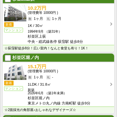
10.2万円
10000円
1ヶ月
1ヶ月
新着
1K
30㎡
マンション
1994年9月
（築31年）
杉並区上荻
中央・総武線各停 荻窪駅 徒歩8分
☆荻窪駅徒歩8分！広い室内！なんと食堂も有り！1K！
杉並区堀ノ内
15.1万円
10000円
1ヶ月
-
新着
1LDK
31.8㎡
マンション
新築
2026年6月
（築1年未満）
杉並区堀ノ内
東京メトロ丸ノ内線 方南町駅 徒歩9分
☆2面採光の角部屋♪おしゃれなデザイナーズ☆