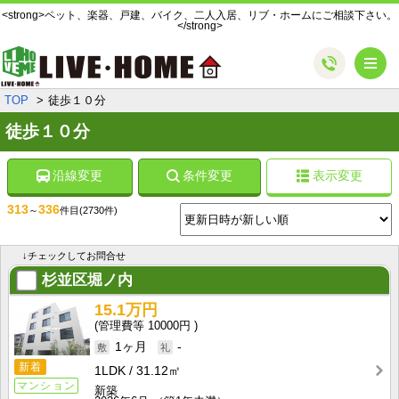
<strong>ペット、楽器、戸建、バイク、二人入居、リブ・ホームにご相談下さい。
</strong>
メ
TOP
徒歩１０分
徒歩１０分
沿線変更
条件変更
表示変更
313
336
～
件目
(2730件)
↓チェックしてお問合せ
杉並区堀ノ内
15.1万円
10000円
1ヶ月
-
新着
1LDK
31.12㎡
マンション
新築