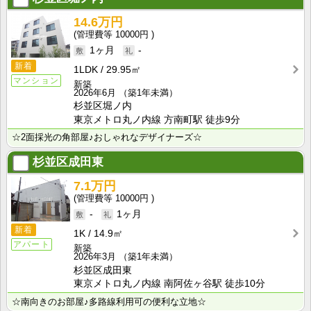
14.6万円
10000円
1ヶ月
-
新着
1LDK
29.95㎡
マンション
新築
2026年6月
（築1年未満）
杉並区堀ノ内
東京メトロ丸ノ内線 方南町駅 徒歩9分
☆2面採光の角部屋♪おしゃれなデザイナーズ☆
杉並区成田東
7.1万円
10000円
-
1ヶ月
新着
1K
14.9㎡
アパート
新築
2026年3月
（築1年未満）
杉並区成田東
東京メトロ丸ノ内線 南阿佐ヶ谷駅 徒歩10分
☆南向きのお部屋♪多路線利用可の便利な立地☆