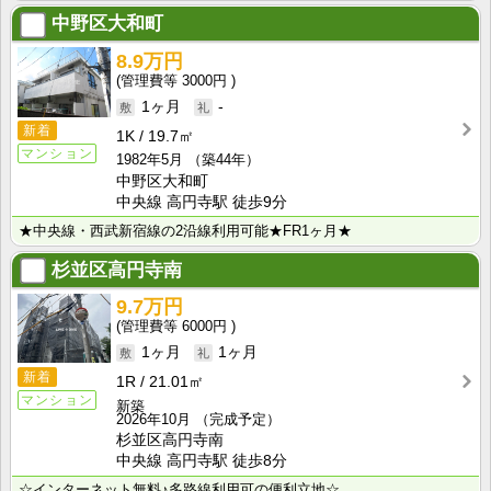
中野区大和町
8.9万円
3000円
1ヶ月
-
新着
1K
19.7㎡
マンション
1982年5月
（築44年）
中野区大和町
中央線 高円寺駅 徒歩9分
★中央線・西武新宿線の2沿線利用可能★FR1ヶ月★
杉並区高円寺南
9.7万円
6000円
1ヶ月
1ヶ月
新着
1R
21.01㎡
マンション
新築
2026年10月
（完成予定）
杉並区高円寺南
中央線 高円寺駅 徒歩8分
☆インターネット無料♪多路線利用可の便利立地☆