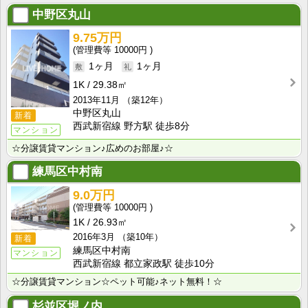
中野区丸山
9.75万円
10000円
1ヶ月
1ヶ月
1K
29.38㎡
2013年11月
（築12年）
中野区丸山
新着
西武新宿線 野方駅 徒歩8分
マンション
☆分譲賃貸マンション♪広めのお部屋♪☆
練馬区中村南
9.0万円
10000円
1K
26.93㎡
2016年3月
（築10年）
新着
練馬区中村南
マンション
西武新宿線 都立家政駅 徒歩10分
☆分譲賃貸マンション☆ペット可能♪ネット無料！☆
杉並区堀ノ内