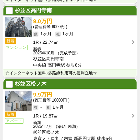
杉並区高円寺南
9.0万円
6000円
1ヶ月
1ヶ月
新着
1R
22.74㎡
マンション
新築
2026年10月
（完成予定）
杉並区高円寺南
中央線 高円寺駅 徒歩8分
☆インターネット無料♪多路線利用可の便利立地☆
杉並区松ノ木
9.9万円
10000円
-
1ヶ月
新着
1R
19.87㎡
アパート
新築
2026年7月
（築1年未満）
杉並区松ノ木
東京メトロ丸ノ内線 新高円寺駅 徒歩5分