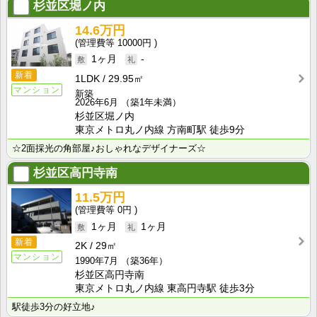
杉並区堀ノ内
14.6万円
10000円
1ヶ月
-
新着
1LDK
29.95㎡
マンション
新築
2026年6月
（築1年未満）
杉並区堀ノ内
東京メトロ丸ノ内線 方南町駅 徒歩9分
☆2面採光の角部屋♪おしゃれなデザイナーズ☆
杉並区高円寺南
11.5万円
0円
1ヶ月
1ヶ月
新着
2K
29㎡
マンション
1990年7月
（築36年）
杉並区高円寺南
東京メトロ丸ノ内線 東高円寺駅 徒歩3分
駅徒歩3分の好立地♪