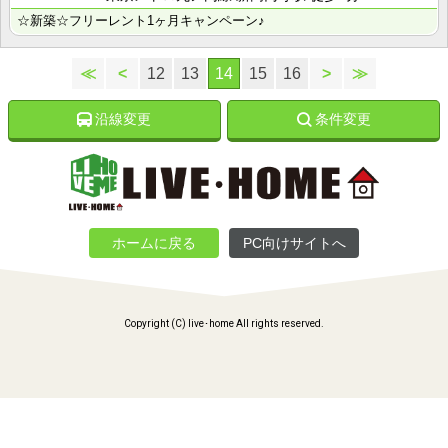
☆新築☆フリーレント1ヶ月キャンペーン♪
≪
<
12
13
14
15
16
>
≫
沿線変更
条件変更
ホームに戻る
PC向けサイトへ
Copyright (C) live･home All rights reserved.