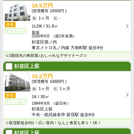
16.5万円
10000円
1ヶ月
-
新着
1LDK
31.8㎡
マンション
新築
2026年6月
（築1年未満）
杉並区堀ノ内
東京メトロ丸ノ内線 方南町駅 徒歩9分
☆2面採光の角部屋♪おしゃれなデザイナーズ☆
杉並区上荻
10.2万円
10000円
1ヶ月
1ヶ月
新着
1K
30㎡
マンション
1994年9月
（築31年）
杉並区上荻
中央・総武線各停 荻窪駅 徒歩8分
☆荻窪駅徒歩8分！広い室内！なんと食堂も有り！1K！
杉並区上荻