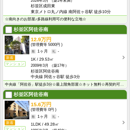
2026年3月
（築1年未満）
杉並区成田東
東京メトロ丸ノ内線 南阿佐ヶ谷駅 徒歩10分
☆南向きのお部屋♪多路線利用可の便利な立地☆
杉並区阿佐谷南
12.9万円
5000円
1ヶ月
-
新着
1K
29.53㎡
マンション
2009年3月
（築17年）
杉並区阿佐谷南
中央線 阿佐ヶ谷駅 徒歩3分
中央線「阿佐谷」駅徒歩3分☆最上階角部屋☆ネット無料☆再契約可の定期借家
杉並区阿佐谷南
15.6万円
0円
1ヶ月
-
新着
1LDK
49.28㎡
マンション