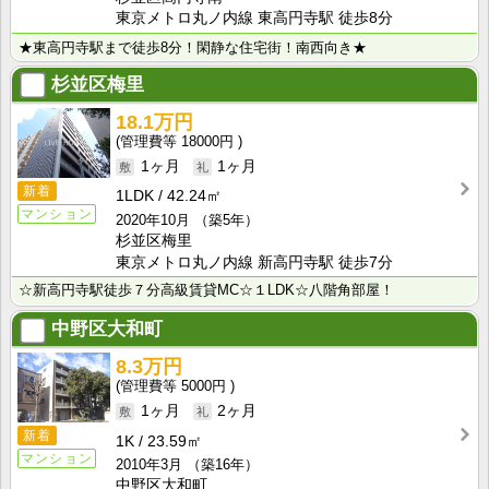
東京メトロ丸ノ内線 東高円寺駅 徒歩8分
★東高円寺駅まで徒歩8分！閑静な住宅街！南西向き★
杉並区梅里
18.1万円
18000円
1ヶ月
1ヶ月
新着
1LDK
42.24㎡
マンション
2020年10月
（築5年）
杉並区梅里
東京メトロ丸ノ内線 新高円寺駅 徒歩7分
☆新高円寺駅徒歩７分高級賃貸MC☆１LDK☆八階角部屋！
中野区大和町
8.3万円
5000円
1ヶ月
2ヶ月
新着
1K
23.59㎡
マンション
2010年3月
（築16年）
中野区大和町