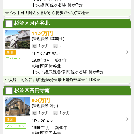
中央線 阿佐ヶ谷駅 徒歩7分
☆ペット可！阿佐ヶ谷駅から徒歩7分の好立地☆
杉並区阿佐谷北
11.2万円
3000円
1ヶ月
-
新着
1LDK
47.83㎡
アパート
1989年3月
（築37年）
杉並区阿佐谷北
中央・総武線各停 阿佐ヶ谷駅 徒歩5分
中央線「阿佐谷」駅徒歩5分☆最上階角部屋☆１LDK☆
杉並区高円寺南
9.8万円
0円
1ヶ月
1ヶ月
新着
1R
20.4㎡
マンション
1986年1月
（築40年）
杉並区高円寺南