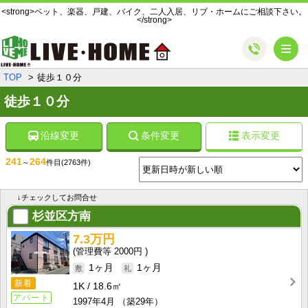
<strong>ペット、楽器、戸建、バイク、二人入居、リブ・ホームにご相談下さい。
</strong>
メ
TOP
徒歩１０分
徒歩１０分
沿線変更
条件変更
表示変更
241
264
～
件目
(2763件)
↓チェックしてお問合せ
杉並区方南
7.3万円
2000円
1ヶ月
1ヶ月
新着
1K
18.6㎡
アパート
1997年4月
（築29年）