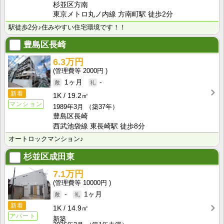
杉並区方南
東京メトロ丸ノ内線 方南町駅 徒歩2分
駅徒歩2分♪住みやすい住宅環境です！！
豊島区長崎
6.3万円
2000円
1ヶ月
-
新着
1K
19.2㎡
マンション
1989年3月
（築37年）
豊島区長崎
西武池袋線 東長崎駅 徒歩8分
オートロックマンション♪
杉並区成田東
7.1万円
10000円
-
1ヶ月
新着
1K
14.9㎡
アパート
新築