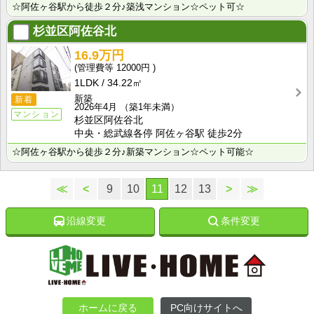
☆阿佐ヶ谷駅から徒歩２分♪築浅マンション☆ペット可☆
杉並区阿佐谷北
16.9万円
12000円
1LDK
34.22㎡
新築
新着
2026年4月
（築1年未満）
マンション
杉並区阿佐谷北
中央・総武線各停 阿佐ヶ谷駅 徒歩2分
☆阿佐ヶ谷駅から徒歩２分♪新築マンション☆ペット可能☆
≪
<
9
10
11
12
13
>
≫
沿線変更
条件変更
ホームに戻る
PC向けサイトへ