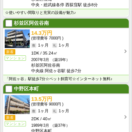
中央・総武線各停 西荻窪駅 徒歩8分
☆使いやすい間取りと充実の設備が魅力♪
杉並区阿佐谷南
14.3万円
7000円
1ヶ月
1ヶ月
新着
1DK
35.24㎡
マンション
2007年3月
（築19年）
杉並区阿佐谷南
中央線 阿佐ヶ谷駅 徒歩7分
「阿佐ヶ谷」駅徒歩7分☆ペット飼育可☆インターネット無料♪
中野区本町
13.5万円
9000円
1ヶ月
1ヶ月
新着
2DK
40㎡
マンション
1989年3月
（築37年）
中野区本町