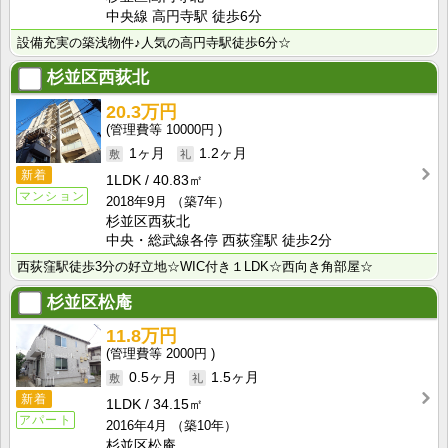
中央線 高円寺駅 徒歩6分
設備充実の築浅物件♪人気の高円寺駅徒歩6分☆
杉並区西荻北
20.3万円
10000円
1ヶ月
1.2ヶ月
新着
1LDK
40.83㎡
マンション
2018年9月
（築7年）
杉並区西荻北
中央・総武線各停 西荻窪駅 徒歩2分
西荻窪駅徒歩3分の好立地☆WIC付き１LDK☆西向き角部屋☆
杉並区松庵
11.8万円
2000円
0.5ヶ月
1.5ヶ月
新着
1LDK
34.15㎡
アパート
2016年4月
（築10年）
杉並区松庵