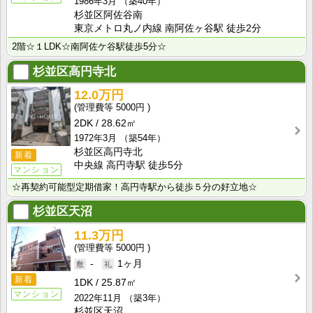
1986年3月
（築40年）
杉並区阿佐谷南
東京メトロ丸ノ内線 南阿佐ヶ谷駅 徒歩2分
2階☆１LDK☆南阿佐ケ谷駅徒歩5分☆
杉並区高円寺北
12.0万円
5000円
2DK
28.62㎡
1972年3月
（築54年）
杉並区高円寺北
新着
中央線 高円寺駅 徒歩5分
マンション
☆再契約可能型定期借家！高円寺駅から徒歩５分の好立地☆
杉並区天沼
11.3万円
5000円
-
1ヶ月
新着
1DK
25.87㎡
マンション
2022年11月
（築3年）
杉並区天沼