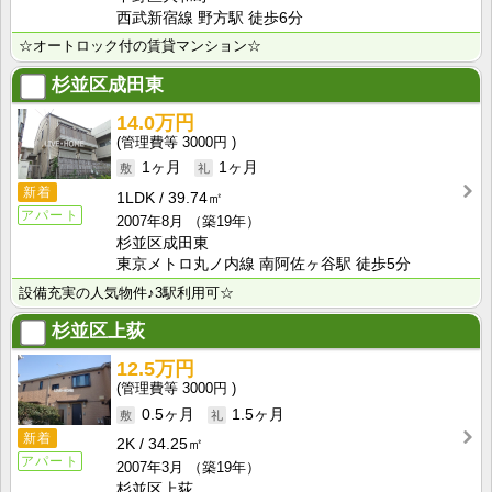
西武新宿線 野方駅 徒歩6分
☆オートロック付の賃貸マンション☆
杉並区成田東
14.0万円
3000円
1ヶ月
1ヶ月
新着
1LDK
39.74㎡
アパート
2007年8月
（築19年）
杉並区成田東
東京メトロ丸ノ内線 南阿佐ヶ谷駅 徒歩5分
設備充実の人気物件♪3駅利用可☆
杉並区上荻
12.5万円
3000円
0.5ヶ月
1.5ヶ月
新着
2K
34.25㎡
アパート
2007年3月
（築19年）
杉並区上荻