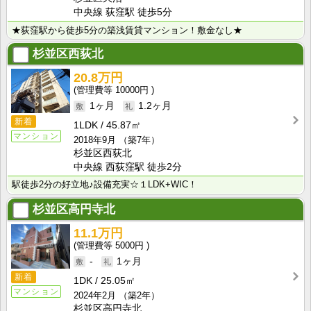
中央線 荻窪駅 徒歩5分
★荻窪駅から徒歩5分の築浅賃貸マンション！敷金なし★
杉並区西荻北
20.8万円
10000円
1ヶ月
1.2ヶ月
新着
1LDK
45.87㎡
マンション
2018年9月
（築7年）
杉並区西荻北
中央線 西荻窪駅 徒歩2分
駅徒歩2分の好立地♪設備充実☆１LDK+WIC！
杉並区高円寺北
11.1万円
5000円
-
1ヶ月
新着
1DK
25.05㎡
マンション
2024年2月
（築2年）
杉並区高円寺北