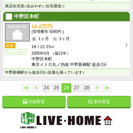
商店街充実♪住みやすい住宅環境☆
中野区本町
10.0万円
5000円
1ヶ月
1ヶ月
新着
1K
22.23㎡
マンション
2005年6月
（築21年）
中野区本町
東京メトロ丸ノ内線 中野新橋駅 徒歩2分
中野新橋駅から徒歩2分♪設備も揃っています♪
≪
<
24
25
26
27
28
>
≫
沿線変更
条件変更