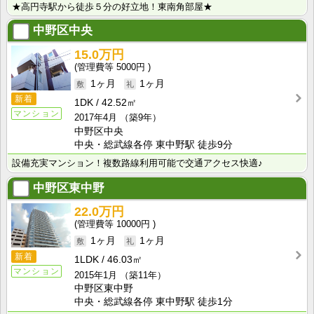
★高円寺駅から徒歩５分の好立地！東南角部屋★
中野区中央
15.0万円
5000円
1ヶ月
1ヶ月
新着
1DK
42.52㎡
マンション
2017年4月
（築9年）
中野区中央
中央・総武線各停 東中野駅 徒歩9分
設備充実マンション！複数路線利用可能で交通アクセス快適♪
中野区東中野
22.0万円
10000円
1ヶ月
1ヶ月
新着
1LDK
46.03㎡
マンション
2015年1月
（築11年）
中野区東中野
中央・総武線各停 東中野駅 徒歩1分