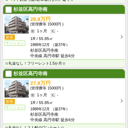
杉並区高円寺南
28.8万円
15000円
1ヶ月
-
新着
1R
55.85㎡
マンション
1988年12月
（築37年）
杉並区高円寺南
中央線 高円寺駅 徒歩6分
☆礼金なし！フリーレント1.5か月☆
杉並区高円寺南
27.8万円
15000円
1ヶ月
-
新着
1R
55.85㎡
マンション
1988年12月
（築37年）
杉並区高円寺南
中央線 高円寺駅 徒歩6分
☆礼金なし！２１帖のワンルーム☆