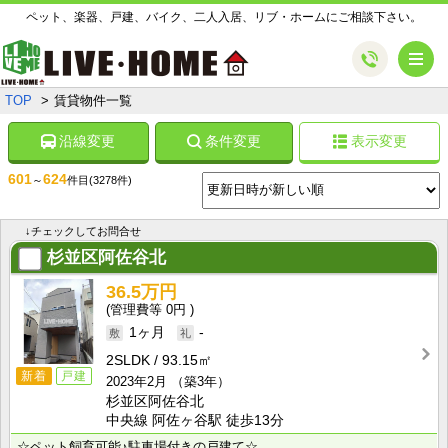
ペット、楽器、戸建、バイク、二人入居、リブ・ホームにご相談下さい。
メ
TOP
賃貸物件一覧
沿線変更
条件変更
表示変更
601
624
～
件目
(3278件)
↓チェックしてお問合せ
杉並区阿佐谷北
36.5万円
0円
1ヶ月
-
2SLDK
93.15㎡
新着
戸建
2023年2月
（築3年）
杉並区阿佐谷北
中央線 阿佐ヶ谷駅 徒歩13分
☆ペット飼育可能♪駐車場付きの戸建て☆