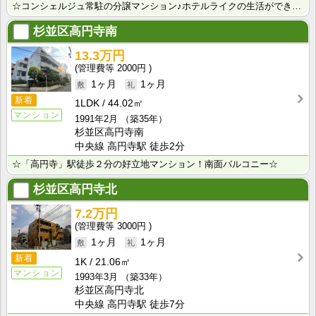
☆コンシェルジュ常駐の分譲マンション♪ホテルライクの生活ができます☆
杉並区高円寺南
13.3万円
2000円
1ヶ月
1ヶ月
新着
1LDK
44.02㎡
マンション
1991年2月
（築35年）
杉並区高円寺南
中央線 高円寺駅 徒歩2分
☆「高円寺」駅徒歩２分の好立地マンション！南面バルコニー☆
杉並区高円寺北
7.2万円
3000円
1ヶ月
1ヶ月
新着
1K
21.06㎡
マンション
1993年3月
（築33年）
杉並区高円寺北
中央線 高円寺駅 徒歩7分