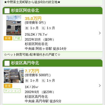
★中野富士見町駅から徒歩6分の好立地★
杉並区阿佐谷北
35.0万円
0円
1ヶ月
1ヶ月
2SLDK
76.7㎡
新着
戸建
2022年10月
（築3年）
杉並区阿佐谷北
中央線 阿佐ヶ谷駅 徒歩14分
☆ペット飼育可能♪駐車場付きの戸建て☆
杉並区高円寺北
7.7万円
5000円
1ヶ月
1ヶ月
新着
1K
20㎡
マンション
2002年9月
（築23年）
杉並区高円寺北
中央線 高円寺駅 徒歩5分