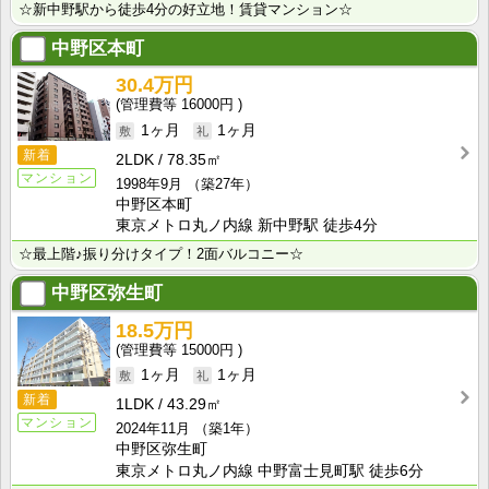
☆新中野駅から徒歩4分の好立地！賃貸マンション☆
中野区本町
30.4万円
16000円
1ヶ月
1ヶ月
新着
2LDK
78.35㎡
マンション
1998年9月
（築27年）
中野区本町
東京メトロ丸ノ内線 新中野駅 徒歩4分
☆最上階♪振り分けタイプ！2面バルコニー☆
中野区弥生町
18.5万円
15000円
1ヶ月
1ヶ月
新着
1LDK
43.29㎡
マンション
2024年11月
（築1年）
中野区弥生町
東京メトロ丸ノ内線 中野富士見町駅 徒歩6分