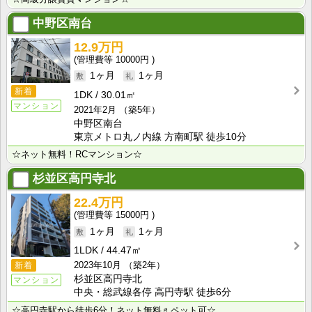
中野区南台
12.9万円
10000円
1ヶ月
1ヶ月
新着
1DK
30.01㎡
マンション
2021年2月
（築5年）
中野区南台
東京メトロ丸ノ内線 方南町駅 徒歩10分
☆ネット無料！RCマンション☆
杉並区高円寺北
22.4万円
15000円
1ヶ月
1ヶ月
1LDK
44.47㎡
2023年10月
（築2年）
新着
杉並区高円寺北
マンション
中央・総武線各停 高円寺駅 徒歩6分
☆高円寺駅から徒歩6分！ネット無料♬ペット可☆