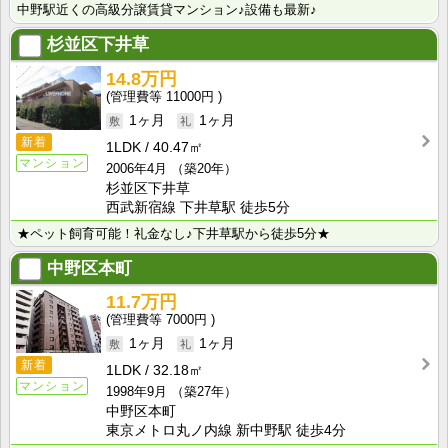
中野駅近くの高級分譲賃貸マンション♪設備も最新♪
杉並区下井草
14.8万円
11000円
1ヶ月
1ヶ月
新着
1LDK
40.47㎡
マンション
2006年4月
（築20年）
杉並区下井草
西武新宿線 下井草駅 徒歩5分
★ペット飼育可能！礼金なし♪下井草駅から徒歩5分★
中野区本町
11.7万円
7000円
1ヶ月
1ヶ月
新着
1LDK
32.18㎡
マンション
1998年9月
（築27年）
中野区本町
東京メトロ丸ノ内線 新中野駅 徒歩4分