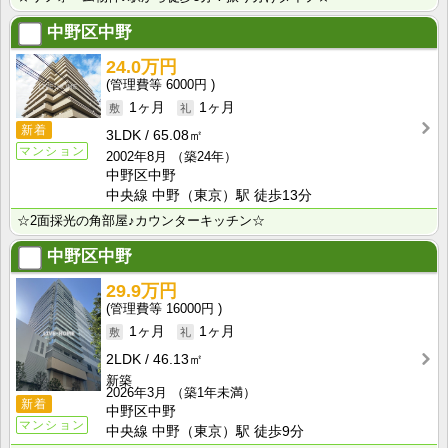
中野区中野
24.0万円
6000円
1ヶ月
1ヶ月
新着
3LDK
65.08㎡
マンション
2002年8月
（築24年）
中野区中野
中央線 中野（東京）駅 徒歩13分
☆2面採光の角部屋♪カウンターキッチン☆
中野区中野
29.9万円
16000円
1ヶ月
1ヶ月
2LDK
46.13㎡
新築
2026年3月
（築1年未満）
新着
中野区中野
マンション
中央線 中野（東京）駅 徒歩9分