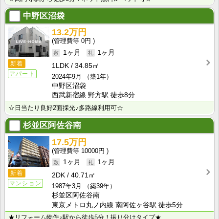
中野区沼袋
13.2万円
0円
1ヶ月
1ヶ月
新着
1LDK
34.85㎡
アパート
2024年9月
（築1年）
中野区沼袋
西武新宿線 野方駅 徒歩8分
☆日当たり良好2面採光♪多路線利用可☆
杉並区阿佐谷南
17.5万円
10000円
1ヶ月
1ヶ月
新着
2DK
40.71㎡
マンション
1987年3月
（築39年）
杉並区阿佐谷南
東京メトロ丸ノ内線 南阿佐ヶ谷駅 徒歩5分
★リフォーム物件♪駅から徒歩5分！振り分けタイプ★