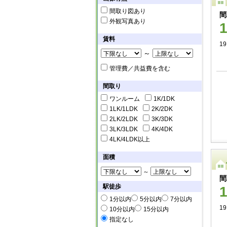
間取り図あり
間
外観写真あり
賃料
19
～
管理費／共益費を含む
間取り
ワンルーム
1K/1DK
1LK/1LDK
2K/2DK
2LK/2LDK
3K/3DK
3LK/3LDK
4K/4DK
4LK/4LDK以上
面積
～
間
駅徒歩
1分以内
5分以内
7分以内
19
10分以内
15分以内
指定なし