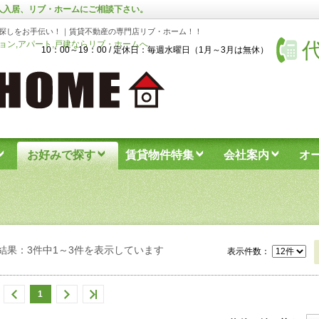
人入居、リブ・ホームにご相談下さい。
探しをお手伝い！｜賃貸不動産の専門店リブ・ホーム！！
代
ン,アパート,戸建ならリブ・ホームへ
10：00～19：00 / 定休日：毎週水曜日（1月～3月は無休）
お好みで探す
賃貸物件特集
会社案内
オ
結果：3件中1～3件を表示しています
表示件数：
1