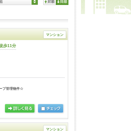
着
マンション
徒歩11分
ープ管理物件☆
マンション