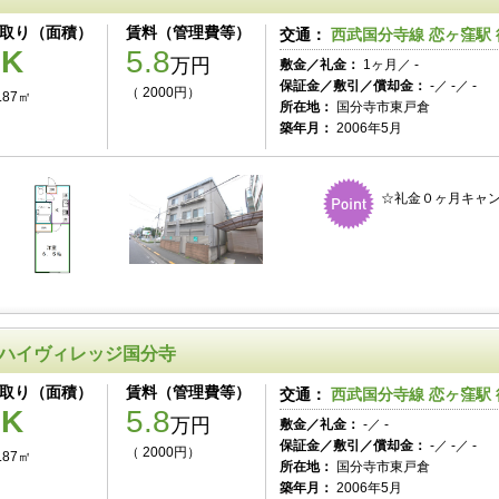
取り（面積）
賃料（管理費等）
交通：
西武国分寺線 恋ヶ窪駅 
1K
5.8
万円
敷金／礼金：
1ヶ月／ -
保証金／敷引／償却金：
-／ -／ -
（ 2000円）
.87㎡
所在地：
国分寺市東戸倉
築年月：
2006年5月
☆礼金０ヶ月キャン
ハイヴィレッジ国分寺
取り（面積）
賃料（管理費等）
交通：
西武国分寺線 恋ヶ窪駅 
1K
5.8
万円
敷金／礼金：
-／ -
保証金／敷引／償却金：
-／ -／ -
（ 2000円）
.87㎡
所在地：
国分寺市東戸倉
築年月：
2006年5月