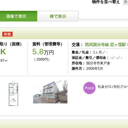
物件を並べ替え
新
取り（面積）
賃料（管理費等）
交通：
西武国分寺線 恋ヶ窪駅 
1K
5.8
万円
敷金／礼金：
1ヶ月／ -
保証金／敷引／償却金：
-／ -／ -
（ 2000円）
.87㎡
所在地：
国分寺市東戸倉
築年月：
2006年5月
礼金ゼロ♪当社グル