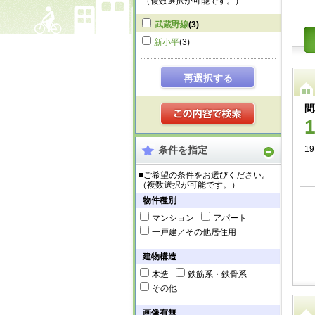
（複数選択が可能です。）
武蔵野線
(3)
新小平
(3)
再選択する
間
条件を指定
19
■ご希望の条件をお選びください。
（複数選択が可能です。）
物件種別
マンション
アパート
一戸建／その他居住用
建物構造
木造
鉄筋系・鉄骨系
その他
画像有無