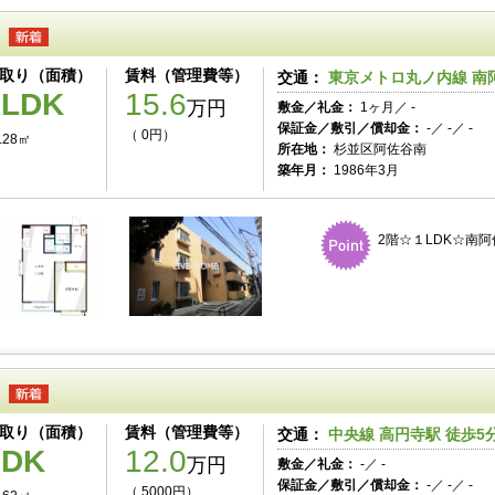
取り（面積）
賃料（管理費等）
交通：
東京メトロ丸ノ内線 南阿
1LDK
15.6
万円
敷金／礼金：
1ヶ月／ -
保証金／敷引／償却金：
-／ -／ -
（ 0円）
.28㎡
所在地：
杉並区阿佐谷南
築年月：
1986年3月
2階☆１LDK☆南
取り（面積）
賃料（管理費等）
交通：
中央線 高円寺駅 徒歩5
2DK
12.0
万円
敷金／礼金：
-／ -
保証金／敷引／償却金：
-／ -／ -
（ 5000円）