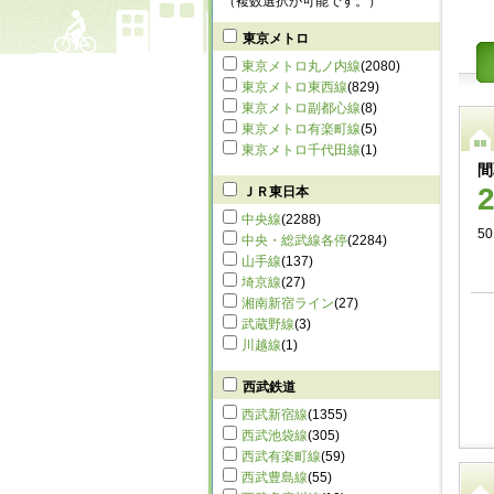
（複数選択が可能です。）
東京メトロ
東京メトロ丸ノ内線
(2080)
東京メトロ東西線
(829)
東京メトロ副都心線
(8)
東京メトロ有楽町線
(5)
東京メトロ千代田線
(1)
間
ＪＲ東日本
中央線
(2288)
5
中央・総武線各停
(2284)
山手線
(137)
埼京線
(27)
湘南新宿ライン
(27)
武蔵野線
(3)
川越線
(1)
西武鉄道
西武新宿線
(1355)
西武池袋線
(305)
西武有楽町線
(59)
西武豊島線
(55)