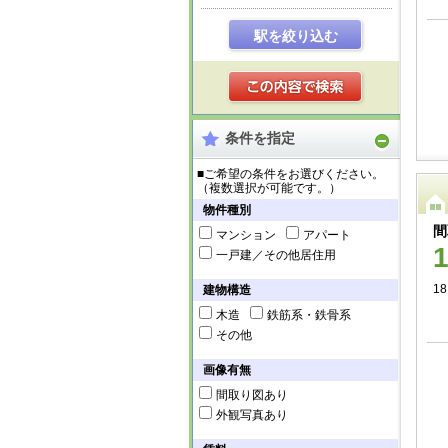
駅を絞り込む
条件を指定
■ご希望の条件をお選びください。
（複数選択が可能です。）
物件種別
間
マンション
アパート
一戸建／その他居住用
18
建物構造
木造
鉄筋系・鉄骨系
その他
画像有無
間取り図あり
外観写真あり