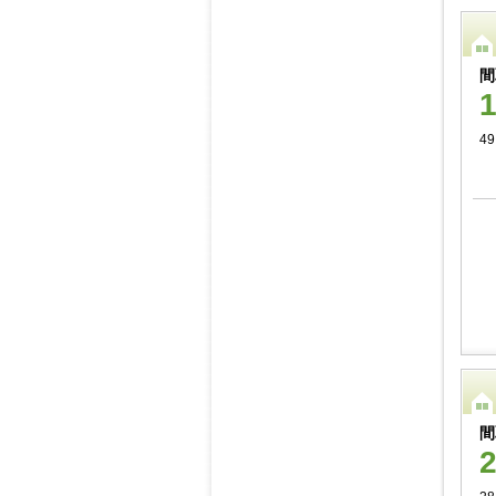
間
49
間