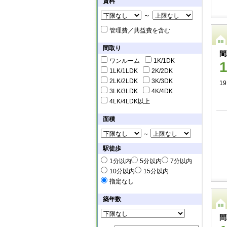
賃料
～
管理費／共益費を含む
間取り
間
ワンルーム
1K/1DK
1LK/1LDK
2K/2DK
2LK/2LDK
3K/3DK
19
3LK/3LDK
4K/4DK
4LK/4LDK以上
面積
～
駅徒歩
1分以内
5分以内
7分以内
10分以内
15分以内
指定なし
築年数
間