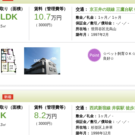
取り（面積）
賃料（管理費等）
交通：
京王井の頭線 三鷹台駅 
2LDK
10.7
万円
敷金／礼金：
1ヶ月／ 1ヶ月
保証金／敷引／償却金：
-／ -／ -
（ 3000円）
.5㎡
所在地：
世田谷区北烏山
築年月：
1997年2月
☆ペット飼育ＯＫ
良好☆
取り（面積）
賃料（管理費等）
交通：
西武新宿線 井荻駅 徒歩
1K
8.2
万円
敷金／礼金：
1ヶ月／ -
保証金／敷引／償却金：
-／ -／ -
（ 3000円）
.3㎡
所在地：
杉並区上井草
築年月：
1998年12月