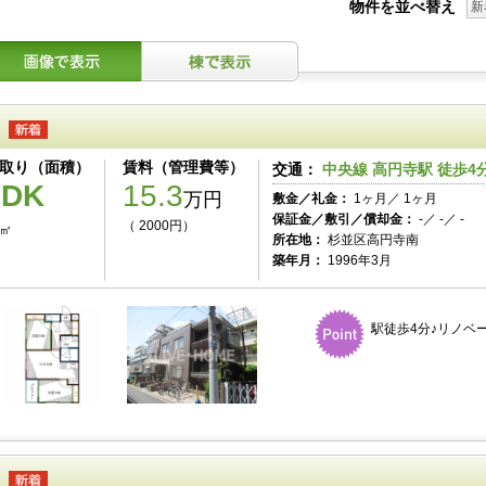
物件を並べ替え
新
取り（面積）
賃料（管理費等）
交通：
中央線 高円寺駅 徒歩4
2DK
15.3
万円
敷金／礼金：
1ヶ月／ 1ヶ月
保証金／敷引／償却金：
-／ -／ -
（ 2000円）
0㎡
所在地：
杉並区高円寺南
築年月：
1996年3月
駅徒歩4分♪リノベー