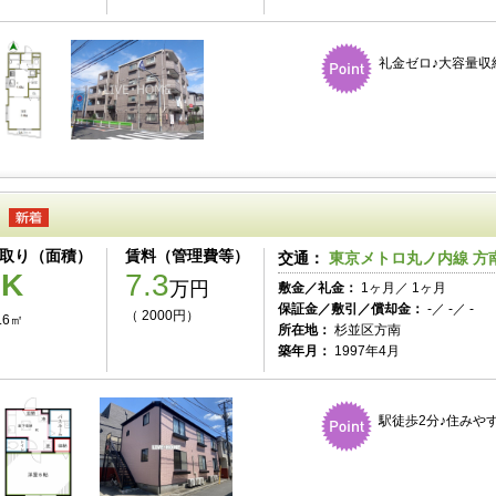
礼金ゼロ♪大容量収
取り（面積）
賃料（管理費等）
交通：
東京メトロ丸ノ内線 方南
1K
7.3
万円
敷金／礼金：
1ヶ月／ 1ヶ月
保証金／敷引／償却金：
-／ -／ -
（ 2000円）
.6㎡
所在地：
杉並区方南
築年月：
1997年4月
駅徒歩2分♪住みや