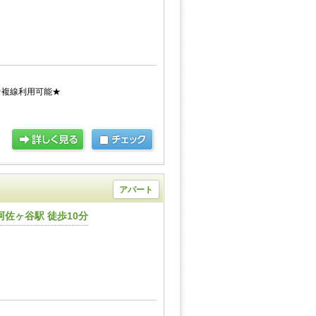
★複線利用可能★
アパート
佐ヶ谷駅 徒歩10分