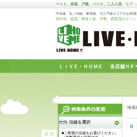
ペット、楽器、戸建、バイク、二人入居、リブ・
中央線、丸ノ内線、東西線、大江戸線エリアのお部屋
高円寺、荻窪、阿佐ヶ谷、中野、西荻窪のマンショ
ＬＩＶＥ・ＨＯＭＥ
各店舗ＨＰ
お問い合わせフォーム
検索
沿線を選択
■ご希望の沿線をお選びください。