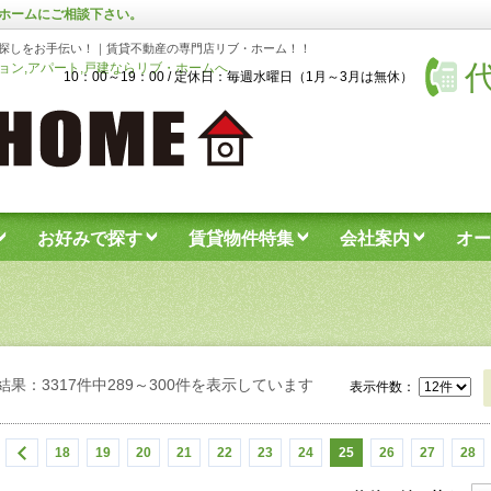
ホームにご相談下さい。
探しをお手伝い！｜賃貸不動産の専門店リブ・ホーム！！
代
ン,アパート,戸建ならリブ・ホームへ
10：00～19：00 / 定休日：毎週水曜日（1月～3月は無休）
お好みで探す
賃貸物件特集
会社案内
オー
結果：3317件中289～300件を表示しています
表示件数：
18
19
20
21
22
23
24
25
26
27
28