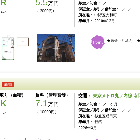
1R
5.5
万円
敷金／礼金：
-／ -
保証金／敷引／償却金：
-／ -／ -
（ 3000円）
.4㎡
所在地：
中野区大和町
築年月：
2010年12月
★敷金・礼金なし
取り（面積）
賃料（管理費等）
交通：
東京メトロ丸ノ内線 南阿
1K
7.1
万円
敷金／礼金：
-／ 1ヶ月
保証金／敷引／償却金：
-／ -／ -
（ 10000円）
.9㎡
所在地：
杉並区成田東
築年月：
新築
2026年3月