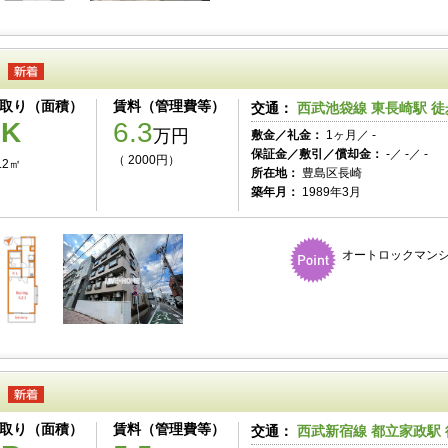
取り（面積）
賃料（管理費等）
交通：
西武池袋線 東長崎駅 徒
1K
6.3
万円
敷金／礼金：
1ヶ月／ -
保証金／敷引／償却金：
-／ -／ -
（ 2000円）
.2㎡
所在地：
豊島区長崎
築年月：
1989年3月
オートロックマンシ
取り（面積）
賃料（管理費等）
交通：
西武新宿線 都立家政駅 