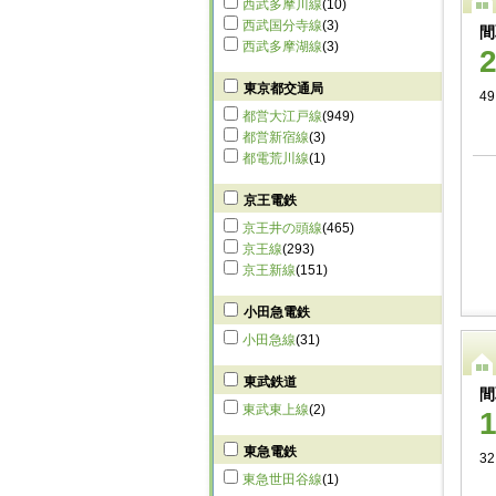
西武多摩川線
(10)
西武国分寺線
(3)
間
西武多摩湖線
(3)
東京都交通局
49
都営大江戸線
(949)
都営新宿線
(3)
都電荒川線
(1)
京王電鉄
京王井の頭線
(465)
京王線
(293)
京王新線
(151)
小田急電鉄
小田急線
(31)
東武鉄道
間
東武東上線
(2)
東急電鉄
32
東急世田谷線
(1)