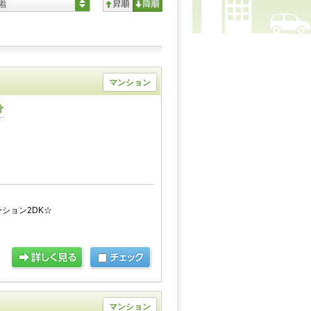
着
マンション
分
ション2DK☆
マンション