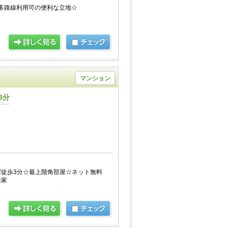
多路線利用可の便利な立地☆
マンション
3分
徒歩3分☆最上階角部屋☆ネット無料
借家