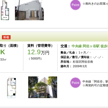
☆南向きのお部屋♪
取り（面積）
賃料（管理費等）
交通：
中央線 阿佐ヶ谷駅 徒歩
1K
12.9
万円
敷金／礼金：
1ヶ月／ -
保証金／敷引／償却金：
-／ -／ -
（ 5000円）
.53㎡
所在地：
杉並区阿佐谷南
築年月：
2009年3月
中央線「阿佐谷」駅
☆再契約可の定期