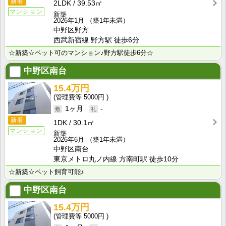
新着
2LDK
39.53㎡
マンション
新築
2026年1月
（築1年未満）
中野区野方
西武新宿線 野方駅 徒歩6分
☆新築☆ペット可のマンション♪野方駅徒歩6分☆
中野区南台
15.4万円
5000円
1ヶ月
-
新着
1DK
30.1㎡
マンション
新築
2026年6月
（築1年未満）
中野区南台
東京メトロ丸ノ内線 方南町駅 徒歩10分
☆新築☆ペット飼育可能♪
中野区南台
15.4万円
5000円