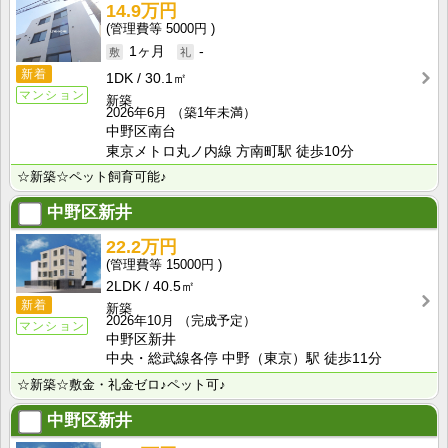
14.9万円
5000円
1ヶ月
-
新着
1DK
30.1㎡
マンション
新築
2026年6月
（築1年未満）
中野区南台
東京メトロ丸ノ内線 方南町駅 徒歩10分
☆新築☆ペット飼育可能♪
中野区新井
22.2万円
15000円
2LDK
40.5㎡
新着
新築
2026年10月
（完成予定）
マンション
中野区新井
中央・総武線各停 中野（東京）駅 徒歩11分
☆新築☆敷金・礼金ゼロ♪ペット可♪
中野区新井