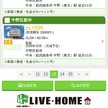
中野区新井
中央・総武線各停 中野（東京）駅 徒歩11分
☆新築☆敷金・礼金ゼロ♪ペット可♪
中野区新井
21.7万円
15000円
2LDK
40.08㎡
新着
新築
2026年10月
（完成予定）
マンション
中野区新井
中央・総武線各停 中野（東京）駅 徒歩11分
☆新築☆敷金・礼金ゼロ♪ペット可♪
≪
<
11
12
13
14
15
>
≫
沿線変更
条件変更