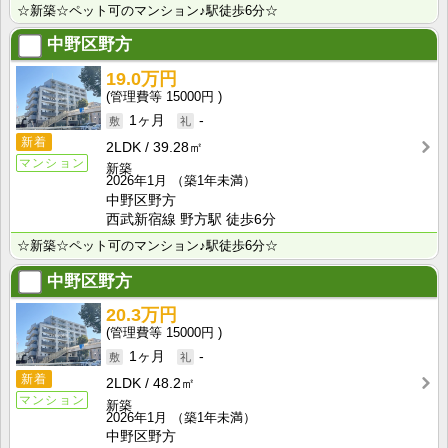
☆新築☆ペット可のマンション♪駅徒歩6分☆
中野区野方
19.0万円
15000円
1ヶ月
-
新着
2LDK
39.28㎡
マンション
新築
2026年1月
（築1年未満）
中野区野方
西武新宿線 野方駅 徒歩6分
☆新築☆ペット可のマンション♪駅徒歩6分☆
中野区野方
20.3万円
15000円
1ヶ月
-
新着
2LDK
48.2㎡
マンション
新築
2026年1月
（築1年未満）
中野区野方