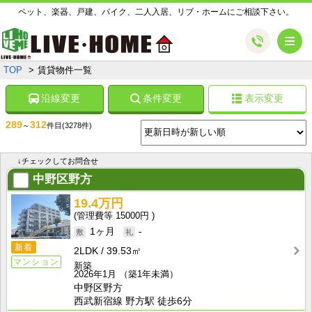
ペット、楽器、戸建、バイク、二人入居、リブ・ホームにご相談下さい。
メ
TOP
賃貸物件一覧
沿線変更
条件変更
表示変更
289
312
～
件目
(3278件)
↓チェックしてお問合せ
中野区野方
19.4万円
15000円
1ヶ月
-
新着
2LDK
39.53㎡
マンション
新築
2026年1月
（築1年未満）
中野区野方
西武新宿線 野方駅 徒歩6分