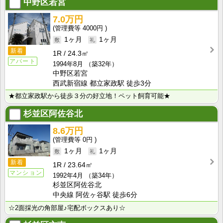
中野区若宮
7.0万円
4000円
1ヶ月
1ヶ月
新着
1R
24.3㎡
アパート
1994年8月
（築32年）
中野区若宮
西武新宿線 都立家政駅 徒歩3分
★都立家政駅から徒歩３分の好立地！ペット飼育可能★
杉並区阿佐谷北
8.6万円
0円
1ヶ月
1ヶ月
新着
1R
23.64㎡
マンション
1992年4月
（築34年）
杉並区阿佐谷北
中央線 阿佐ヶ谷駅 徒歩6分
☆2面採光の角部屋♪宅配ボックスあり☆