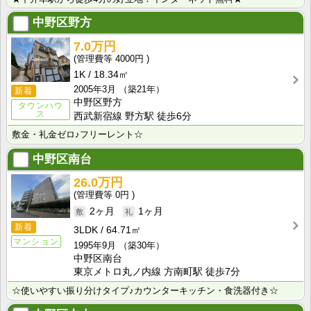
中野区野方
7.0万円
4000円
1K
18.34㎡
2005年3月
（築21年）
新着
中野区野方
タウンハウ
ス
西武新宿線 野方駅 徒歩6分
敷金・礼金ゼロ♪フリーレント☆
中野区南台
26.0万円
0円
2ヶ月
1ヶ月
新着
3LDK
64.71㎡
マンション
1995年9月
（築30年）
中野区南台
東京メトロ丸ノ内線 方南町駅 徒歩7分
☆使いやすい振り分けタイプ♪カウンターキッチン・食洗器付き☆