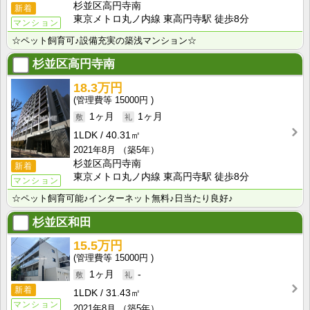
杉並区高円寺南
新着
東京メトロ丸ノ内線 東高円寺駅 徒歩8分
マンション
☆ペット飼育可♪設備充実の築浅マンション☆
杉並区高円寺南
18.3万円
15000円
1ヶ月
1ヶ月
1LDK
40.31㎡
2021年8月
（築5年）
杉並区高円寺南
新着
東京メトロ丸ノ内線 東高円寺駅 徒歩8分
マンション
☆ペット飼育可能♪インターネット無料♪日当たり良好♪
杉並区和田
15.5万円
15000円
1ヶ月
-
新着
1LDK
31.43㎡
マンション
2021年8月
（築5年）