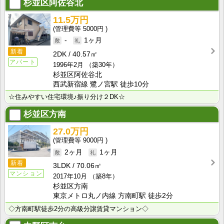
杉並区阿佐谷北
11.5万円
5000円
-
1ヶ月
新着
2DK
40.57㎡
アパート
1996年2月
（築30年）
杉並区阿佐谷北
西武新宿線 鷺ノ宮駅 徒歩10分
☆住みやすい住宅環境♪振り分け２DK☆
杉並区方南
27.0万円
9000円
2ヶ月
1ヶ月
新着
3LDK
70.06㎡
マンション
2017年10月
（築8年）
杉並区方南
東京メトロ丸ノ内線 方南町駅 徒歩2分
◇方南町駅徒歩2分の高級分譲賃貸マンション◇