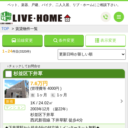
ペット、楽器、戸建、バイク、二人入居、リブ・ホームにご相談下さい。
メ
TOP
賃貸物件一覧
沿線変更
条件変更
表示変更
1
24
～
件目
(3320件)
↓チェックしてお問合せ
杉並区下井草
7.6万円
4000円
1ヶ月
1ヶ月
新着
1K
24.02㎡
マンション
2003年12月
（築22年）
杉並区下井草
西武新宿線 下井草駅 徒歩4分
★下井草駅から徒歩4分の好立地！インターネット無料★