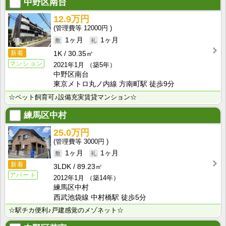
中野区南台
12.9万円
12000円
1ヶ月
1ヶ月
新着
1K
30.35㎡
マンション
2021年1月
（築5年）
中野区南台
東京メトロ丸ノ内線 方南町駅 徒歩9分
☆ペット飼育可♪設備充実賃貸マンション☆
練馬区中村
25.0万円
3000円
1ヶ月
1ヶ月
新着
3LDK
89.23㎡
アパート
2012年1月
（築14年）
練馬区中村
西武池袋線 中村橋駅 徒歩5分
☆駅チカ便利♪戸建感覚のメゾネット☆