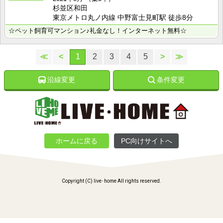
杉並区和田
東京メトロ丸ノ内線 中野富士見町駅 徒歩8分
☆ペット飼育可マンション♪礼金なし！インターネット無料☆
≪
<
1
2
3
4
5
>
≫
沿線変更
条件変更
ホームに戻る
PC向けサイトへ
Copyright (C) live･home All rights reserved.