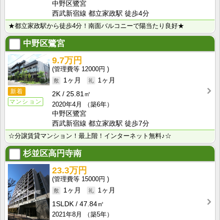
中野区鷺宮
西武新宿線 都立家政駅 徒歩4分
★都立家政駅から徒歩4分！南面バルコニーで陽当たり良好★
中野区鷺宮
9.7万円
12000円
1ヶ月
1ヶ月
新着
2K
25.81㎡
マンション
2020年4月
（築6年）
中野区鷺宮
西武新宿線 都立家政駅 徒歩7分
☆分譲賃貸マンション！最上階！インターネット無料♪☆
杉並区高円寺南
23.3万円
15000円
1ヶ月
1ヶ月
1SLDK
47.84㎡
2021年8月
（築5年）