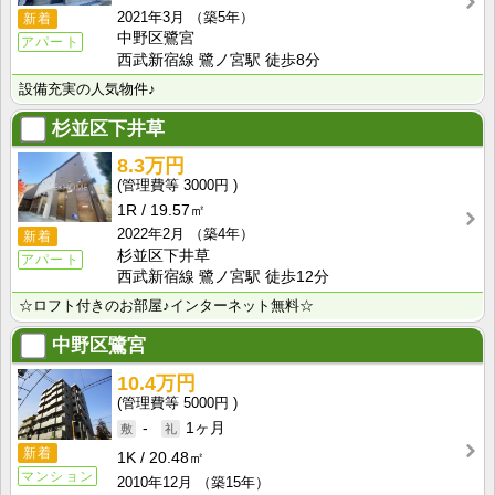
2021年3月
（築5年）
新着
中野区鷺宮
アパート
西武新宿線 鷺ノ宮駅 徒歩8分
設備充実の人気物件♪
杉並区下井草
8.3万円
3000円
1R
19.57㎡
2022年2月
（築4年）
新着
杉並区下井草
アパート
西武新宿線 鷺ノ宮駅 徒歩12分
☆ロフト付きのお部屋♪インターネット無料☆
中野区鷺宮
10.4万円
5000円
-
1ヶ月
新着
1K
20.48㎡
マンション
2010年12月
（築15年）