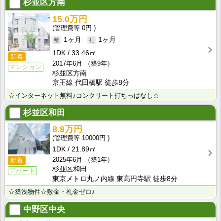
杉並区方南
15.0万円
0円
1ヶ月
1ヶ月
1DK
33.46㎡
新着
2017年6月
（築9年）
マンション
杉並区方南
京王線 代田橋駅 徒歩8分
☆インターネット無料♪コンクリート打ちっぱなし☆
杉並区和田
8.8万円
10000円
1DK
21.89㎡
2025年6月
（築1年）
新着
杉並区和田
アパート
東京メトロ丸ノ内線 東高円寺駅 徒歩8分
☆築浅物件☆敷金・礼金ゼロ♪
中野区中央