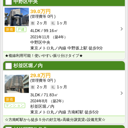
中野区中央
39.0万円
0円
2ヶ月
1ヶ月
新着
戸建
4LDK
99.16㎡
2021年11月
（築4年）
中野区中央
東京メトロ丸ノ内線 中野坂上駅 徒歩9分
★複線利用可能！使いやすい振り分けタイプ★
杉並区堀ノ内
29.8万円
0円
2ヶ月
1ヶ月
3LDK
71.83㎡
新着
2024年8月
（築2年）
マンション
杉並区堀ノ内
東京メトロ丸ノ内線 方南町駅 徒歩5分
☆方南町駅から徒歩５分の好立地♪高級分譲賃貸♪設備充実☆