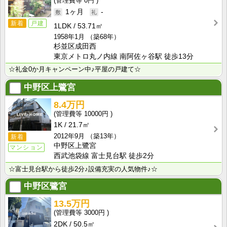
0円
1ヶ月
-
新着
戸建
1LDK
53.71㎡
1958年1月
（築68年）
杉並区成田西
東京メトロ丸ノ内線 南阿佐ヶ谷駅 徒歩13分
☆礼金0か月キャンペーン中♪平屋の戸建て☆
中野区上鷺宮
8.4万円
10000円
1K
21.7㎡
2012年9月
（築13年）
新着
中野区上鷺宮
マンション
西武池袋線 富士見台駅 徒歩2分
☆富士見台駅から徒歩2分♪設備充実の人気物件♪☆
中野区鷺宮
13.5万円
3000円
2DK
50.5㎡