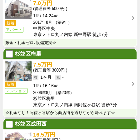
7.0万円
5000円
1R
14.24㎡
2017年8月
（築9年）
新着
中野区中央
アパート
東京メトロ丸ノ内線 新中野駅 徒歩7分
敷金・礼金ゼロ♪設備充実☆
杉並区梅里
7.5万円
3000円
1ヶ月
-
新着
1R
16.16㎡
マンション
2006年8月
（築20年）
杉並区梅里
東京メトロ丸ノ内線 南阿佐ヶ谷駅 徒歩7分
☆礼金なし！阿佐ヶ谷駅から商店街を通りながら帰れます☆
杉並区成田西
16.5万円