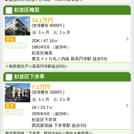
杉並区梅里
14.1万円
8000円
1ヶ月
1ヶ月
新着
2DK
47.16㎡
マンション
1991年5月
（築35年）
杉並区梅里
東京メトロ丸ノ内線 新高円寺駅 徒歩5分
☆角部屋住戸☆新高円寺駅徒歩5分♪
杉並区下井草
7.1万円
2000円
1ヶ月
2ヶ月
新着
1K
23.7㎡
アパート
2005年9月
（築20年）
杉並区下井草
西武新宿線 下井草駅 徒歩3分
西武新宿線「下井草」駅徒歩4分☆南向き角部屋☆