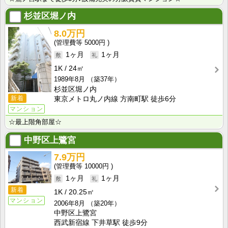
杉並区堀ノ内
8.0万円
5000円
1ヶ月
1ヶ月
1K
24㎡
1989年8月
（築37年）
杉並区堀ノ内
新着
東京メトロ丸ノ内線 方南町駅 徒歩6分
マンション
☆最上階角部屋☆
中野区上鷺宮
7.9万円
10000円
1ヶ月
1ヶ月
新着
1K
20.25㎡
マンション
2006年8月
（築20年）
中野区上鷺宮
西武新宿線 下井草駅 徒歩9分