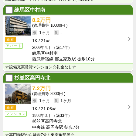
練馬区中村南
8.2万円
10000円
1ヶ月
-
新着
1K
21㎡
アパート
2009年4月
（築17年）
練馬区中村南
西武新宿線 都立家政駅 徒歩10分
☆設備充実賃貸マンション☆礼金なし☆
杉並区高円寺北
7.2万円
3000円
1ヶ月
1ヶ月
新着
1K
21.06㎡
マンション
1993年3月
（築33年）
杉並区高円寺北
中央線 高円寺駅 徒歩7分
☆高円寺駅から徒歩7分！東南角部屋☆