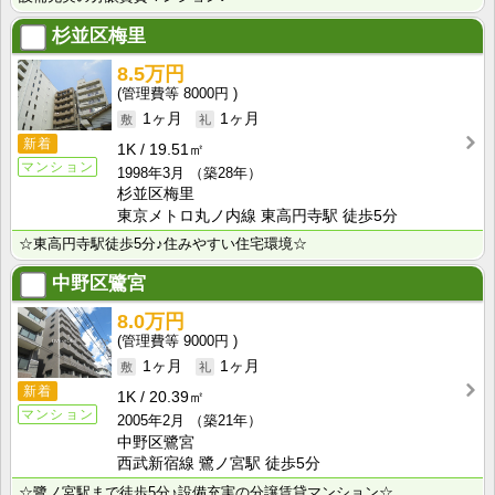
杉並区梅里
8.5万円
8000円
1ヶ月
1ヶ月
新着
1K
19.51㎡
マンション
1998年3月
（築28年）
杉並区梅里
東京メトロ丸ノ内線 東高円寺駅 徒歩5分
☆東高円寺駅徒歩5分♪住みやすい住宅環境☆
中野区鷺宮
8.0万円
9000円
1ヶ月
1ヶ月
新着
1K
20.39㎡
マンション
2005年2月
（築21年）
中野区鷺宮
西武新宿線 鷺ノ宮駅 徒歩5分
☆鷺ノ宮駅まで徒歩5分♪設備充実の分譲賃貸マンション☆