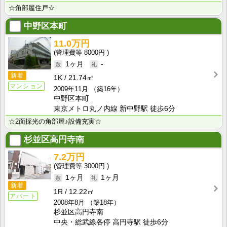
☆角部屋住戸☆
中野区本町
11.0万円
8000円
1ヶ月
-
新着
1K
21.74㎡
マンション
2009年11月
（築16年）
中野区本町
東京メトロ丸ノ内線 新中野駅 徒歩6分
☆2面採光の角部屋♪設備充実☆
杉並区高円寺南
7.2万円
3000円
1ヶ月
1ヶ月
新着
1R
12.22㎡
アパート
2008年8月
（築18年）
杉並区高円寺南
中央・総武線各停 高円寺駅 徒歩6分