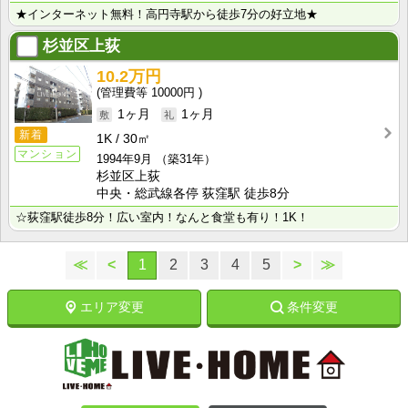
★インターネット無料！高円寺駅から徒歩7分の好立地★
杉並区上荻
10.2万円
10000円
1ヶ月
1ヶ月
新着
1K
30㎡
マンション
1994年9月
（築31年）
杉並区上荻
中央・総武線各停 荻窪駅 徒歩8分
☆荻窪駅徒歩8分！広い室内！なんと食堂も有り！1K！
≪
<
1
2
3
4
5
>
≫
エリア変更
条件変更