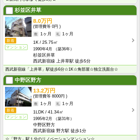
杉並区井草
8.0万円
0円
1ヶ月
1ヶ月
新着
1K
25.75㎡
マンション
1990年4月
（築36年）
杉並区井草
西武新宿線 上井草駅 徒歩5分
西武新宿線「上井草」駅徒歩6分☆1K☆角部屋☆独立洗面台☆
中野区野方
13.2万円
8000円
1ヶ月
1ヶ月
新着
1LDK
41.34㎡
マンション
1995年2月
（築31年）
中野区野方
西武新宿線 野方駅 徒歩1分
☆「野方」駅１分のリノベーションマンション☆