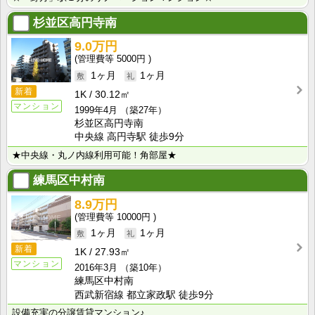
杉並区高円寺南
9.0万円
5000円
1ヶ月
1ヶ月
新着
1K
30.12㎡
マンション
1999年4月
（築27年）
杉並区高円寺南
中央線 高円寺駅 徒歩9分
★中央線・丸ノ内線利用可能！角部屋★
練馬区中村南
8.9万円
10000円
1ヶ月
1ヶ月
新着
1K
27.93㎡
マンション
2016年3月
（築10年）
練馬区中村南
西武新宿線 都立家政駅 徒歩9分
設備充実の分譲賃貸マンション♪