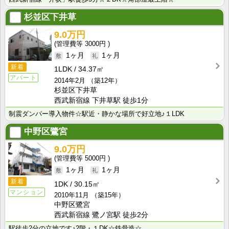
杉並区下井草
9.0万円
3000円
1ヶ月
1ヶ月
新着
1LDK
34.37㎡
アパート
2014年2月
（築12年）
杉並区下井草
西武新宿線 下井草駅 徒歩1分
制震ダンパー導入物件☆駅近・静かな場所で好立地♪１LDK
中野区鷺宮
9.0万円
5000円
1ヶ月
1ヶ月
新着
1DK
30.15㎡
マンション
2010年11月
（築15年）
中野区鷺宮
西武新宿線 鷺ノ宮駅 徒歩2分
駅徒歩2分の立地です♪2階・１DK☆鉄骨造☆