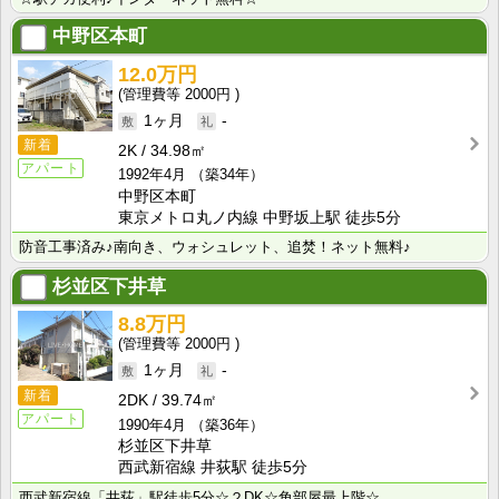
中野区本町
12.0万円
2000円
1ヶ月
-
新着
2K
34.98㎡
アパート
1992年4月
（築34年）
中野区本町
東京メトロ丸ノ内線 中野坂上駅 徒歩5分
防音工事済み♪南向き、ウォシュレット、追焚！ネット無料♪
杉並区下井草
8.8万円
2000円
1ヶ月
-
新着
2DK
39.74㎡
アパート
1990年4月
（築36年）
杉並区下井草
西武新宿線 井荻駅 徒歩5分
西武新宿線「井荻」駅徒歩5分☆２DK☆角部屋最上階☆