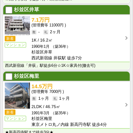
杉並区井草
7.1万円
11000円
-
2ヶ月
新着
1K
16.2㎡
マンション
1990年1月
（築36年）
杉並区井草
西武新宿線 井荻駅 徒歩7分
西武新宿線「井荻」駅徒歩6分☆1K☆家具付(撤去可)
杉並区梅里
14.5万円
7000円
1ヶ月
1ヶ月
2LDK
46.75㎡
新着
1991年3月
（築35年）
マンション
杉並区梅里
東京メトロ丸ノ内線 新高円寺駅 徒歩4分
★新高円寺駅まで徒歩3分★