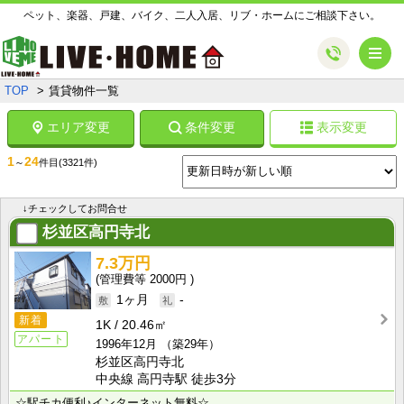
ペット、楽器、戸建、バイク、二人入居、リブ・ホームにご相談下さい。
メ
TOP
賃貸物件一覧
エリア変更
条件変更
表示変更
1
24
～
件目
(3321件)
↓チェックしてお問合せ
杉並区高円寺北
7.3万円
2000円
1ヶ月
-
新着
1K
20.46㎡
アパート
1996年12月
（築29年）
杉並区高円寺北
中央線 高円寺駅 徒歩3分
☆駅チカ便利♪インターネット無料☆