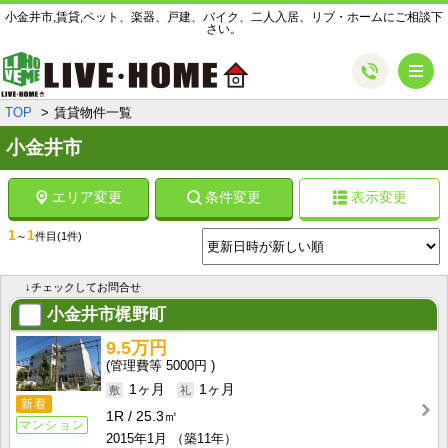
小金井市,賃貸,ペット、楽器、戸建、バイク、二人入居、リブ・ホームにご相談下
さい。
メ
TOP
賃貸物件一覧
小金井市
エリア変更
条件変更
表示変更
1
1
～
件目
(1件)
↓チェックしてお問合せ
小金井市梶野町
9.5万円
5000円
1ヶ月
1ヶ月
新着
1R
25.3㎡
マンション
2015年1月
（築11年）