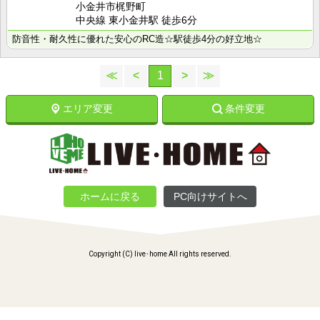
小金井市梶野町
中央線 東小金井駅 徒歩6分
防音性・耐久性に優れた安心のRC造☆駅徒歩4分の好立地☆
≪
<
1
>
≫
エリア変更
条件変更
ホームに戻る
PC向けサイトへ
Copyright (C) live･home All rights reserved.