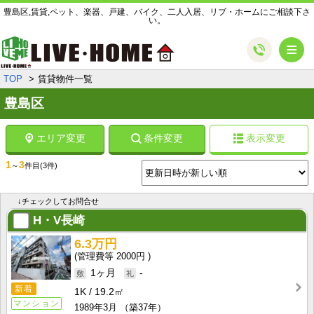
豊島区,賃貸,ペット、楽器、戸建、バイク、二人入居、リブ・ホームにご相談下さ
い。
メ
TOP
賃貸物件一覧
豊島区
エリア変更
条件変更
表示変更
1
3
～
件目
(3件)
↓チェックしてお問合せ
H・V長崎
6.3万円
2000円
1ヶ月
-
新着
1K
19.2㎡
マンション
1989年3月
（築37年）