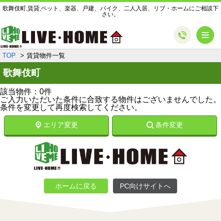
歌舞伎町,賃貸,ペット、楽器、戸建、バイク、二人入居、リブ・ホームにご相談下
さい。
メ
TOP
賃貸物件一覧
歌舞伎町
該当物件：0件
ご入力いただいた条件に合致する物件はございませんでした。
条件を変更して再度検索してください。
エリア変更
条件変更
ホームに戻る
PC向けサイトへ