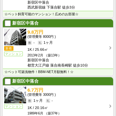
新宿区中落合
西武新宿線 下落合駅 徒歩3分
☆ペット飼育可能のマンション！広めのお部屋☆
新宿区中落合
9.8万円
8000円
-
1ヶ月
新着
1K
25.66㎡
マンション
2013年2月
（築13年）
新宿区中落合
都営大江戸線 落合南長崎駅 徒歩10分
☆ペット可築浅物件！BBM-NET月額無料！☆
新宿区中落合
6.7万円
3000円
1ヶ月
-
マンション
1K
20.16㎡
1989年6月
（築37年）