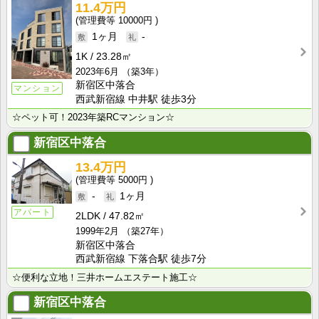
11.4万円
10000円
1ヶ月
-
1K
23.28㎡
2023年6月
（築3年）
新宿区中落合
マンション
西武新宿線 中井駅 徒歩3分
☆ペット可！2023年築RCマンション☆
新宿区中落合
13.4万円
5000円
-
1ヶ月
アパート
2LDK
47.82㎡
1999年2月
（築27年）
新宿区中落合
西武新宿線 下落合駅 徒歩7分
☆便利な立地！三井ホームエステート施工☆
新宿区中落合