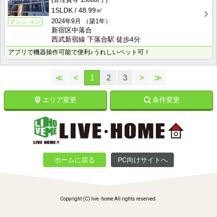
1SLDK
48.99㎡
2024年9月
（築1年）
マンション
新宿区中落合
西武新宿線 下落合駅 徒歩4分
アプリで機器操作可能で便利♪うれしいペット可！
≪
<
1
2
3
>
≫
エリア変更
条件変更
ホームに戻る
PC向けサイトへ
Copyright (C) live･home All rights reserved.