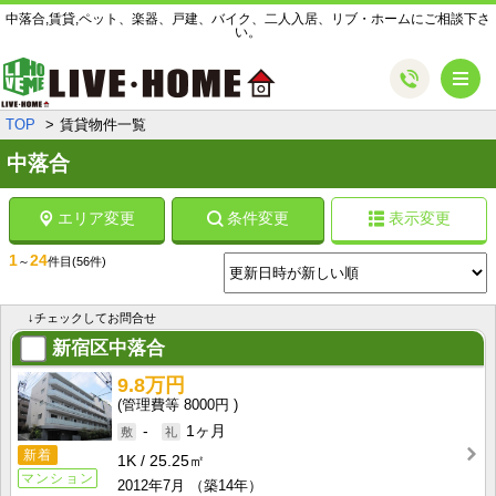
中落合,賃貸,ペット、楽器、戸建、バイク、二人入居、リブ・ホームにご相談下さ
い。
メ
TOP
賃貸物件一覧
中落合
エリア変更
条件変更
表示変更
1
24
～
件目
(56件)
↓チェックしてお問合せ
新宿区中落合
9.8万円
8000円
-
1ヶ月
新着
1K
25.25㎡
マンション
2012年7月
（築14年）