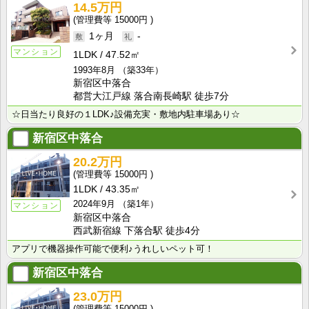
14.5万円
15000円
1ヶ月
-
マンション
1LDK
47.52㎡
1993年8月
（築33年）
新宿区中落合
都営大江戸線 落合南長崎駅 徒歩7分
☆日当たり良好の１LDK♪設備充実・敷地内駐車場あり☆
新宿区中落合
20.2万円
15000円
1LDK
43.35㎡
2024年9月
（築1年）
マンション
新宿区中落合
西武新宿線 下落合駅 徒歩4分
アプリで機器操作可能で便利♪うれしいペット可！
新宿区中落合
23.0万円
15000円