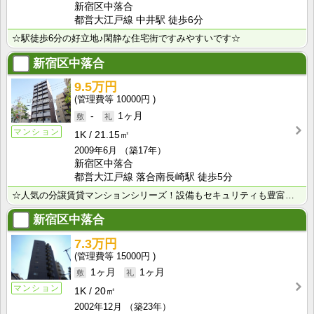
新宿区中落合
都営大江戸線 中井駅 徒歩6分
☆駅徒歩6分の好立地♪閑静な住宅街ですみやすいです☆
新宿区中落合
9.5万円
10000円
-
1ヶ月
マンション
1K
21.15㎡
2009年6月
（築17年）
新宿区中落合
都営大江戸線 落合南長崎駅 徒歩5分
☆人気の分譲賃貸マンションシリーズ！設備もセキュリティも豊富です☆
新宿区中落合
7.3万円
15000円
1ヶ月
1ヶ月
マンション
1K
20㎡
2002年12月
（築23年）