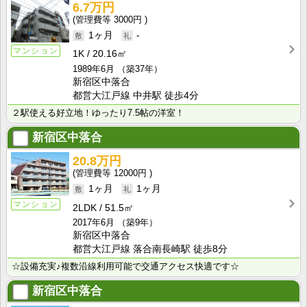
6.7万円
3000円
1ヶ月
-
マンション
1K
20.16㎡
1989年6月
（築37年）
新宿区中落合
都営大江戸線 中井駅 徒歩4分
２駅使える好立地！ゆったり7.5帖の洋室！
新宿区中落合
20.8万円
12000円
1ヶ月
1ヶ月
マンション
2LDK
51.5㎡
2017年6月
（築9年）
新宿区中落合
都営大江戸線 落合南長崎駅 徒歩8分
☆設備充実♪複数沿線利用可能で交通アクセス快適です☆
新宿区中落合