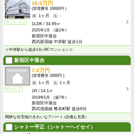
16.9万円
10000円
1ヶ月
-
マンション
1LDK
34.89㎡
2025年1月
（築1年）
新宿区中落合
西武新宿線 中井駅 徒歩1分
☆中井駅から徒歩1分♪RCマンション☆
新宿区中落合
7.0万円
2000円
1ヶ月
1ヶ月
アパート
1R
14.1㎡
2019年5月
（築7年）
新宿区中落合
西武池袋線 椎名町駅 徒歩8分
閑静な住宅地のきれいなアパート♪設備も充実♪
シャトー平正（シャトーヘイセイ）