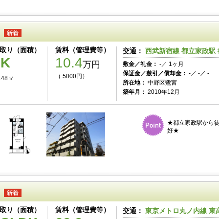
取り（面積）
賃料（管理費等）
交通：
西武新宿線 都立家政駅 
1K
10.4
万円
敷金／礼金：
-／ 1ヶ月
保証金／敷引／償却金：
-／ -／ -
（ 5000円）
.48㎡
所在地：
中野区鷺宮
築年月：
2010年12月
★都立家政駅から徒
好★
取り（面積）
賃料（管理費等）
交通：
東京メトロ丸ノ内線 東高