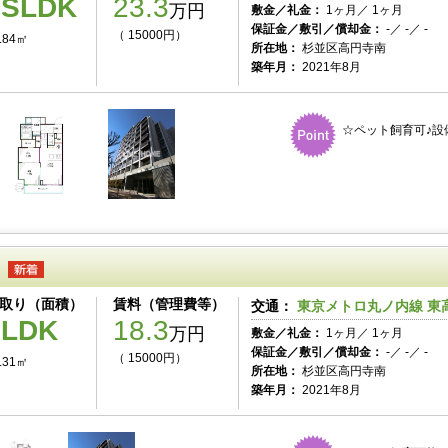
1SLDK
23.3
万円
敷金／礼金：
1ヶ月／ 1ヶ月
保証金／敷引／償却金：
-／ -／ -
（ 15000円）
.84㎡
所在地：
杉並区高円寺南
築年月：
2021年8月
☆ペット飼育可♪設
取り（面積）
賃料（管理費等）
交通：
東京メトロ丸ノ内線 東高
1LDK
18.3
万円
敷金／礼金：
1ヶ月／ 1ヶ月
保証金／敷引／償却金：
-／ -／ -
（ 15000円）
.31㎡
所在地：
杉並区高円寺南
築年月：
2021年8月