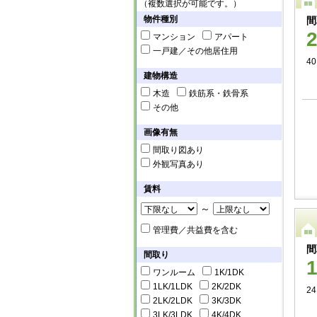
（複数選択が可能です。）
物件種別
間
マンション
アパート
一戸建／その他居住用
40
建物構造
木造
鉄筋系・鉄骨系
その他
画像有無
間取り図あり
外観写真あり
賃料
～
管理費／共益費を含む
間
間取り
ワンルーム
1K/1DK
1LK/1LDK
2K/2DK
24
2LK/2LDK
3K/3DK
3LK/3LDK
4K/4DK