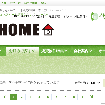
人入居、リブ・ホームにご相談下さい。
探しをお手伝い！｜賃貸不動産の専門店リブ・ホーム！！
代
ン,アパート,戸建ならリブ・ホームへ
10：00～19：00 / 定休日：毎週水曜日（1月～3月は無休）
お好みで探す
賃貸物件特集
会社案内
オ
結果：605件中1～12件を表示しています
表示件数：
1
2
3
4
5
6
7
8