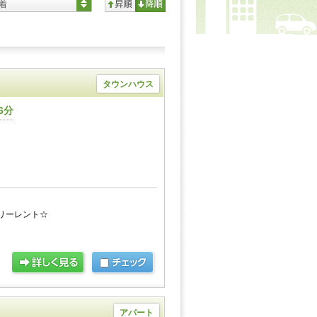
着
タウンハウス
6分
リーレント☆
アパート