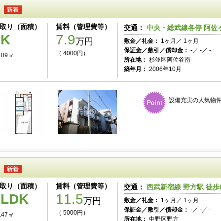
取り（面積）
賃料（管理費等）
交通：
中央・総武線各停 阿佐ヶ
1K
7.9
万円
敷金／礼金：
1ヶ月／ 1ヶ月
保証金／敷引／償却金：
-／ -／ -
（ 4000円）
.09㎡
所在地：
杉並区阿佐谷南
築年月：
2006年10月
設備充実の人気物件
取り（面積）
賃料（管理費等）
交通：
西武新宿線 野方駅 徒歩
1LDK
11.5
万円
敷金／礼金：
1ヶ月／ 1ヶ月
保証金／敷引／償却金：
-／ -／ -
（ 5000円）
.47㎡
所在地：
中野区野方