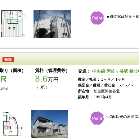
★都立家政駅から
取り（面積）
賃料（管理費等）
交通：
中央線 阿佐ヶ谷駅 徒歩
1R
8.6
万円
敷金／礼金：
1ヶ月／ 1ヶ月
保証金／敷引／償却金：
-／ -／ -
（ 0円）
.64㎡
所在地：
杉並区阿佐谷北
築年月：
1992年4月
☆2面採光の角部屋