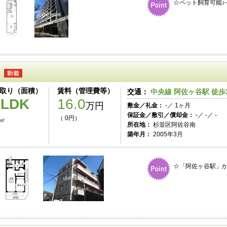
☆ペット飼育可能♪
取り（面積）
賃料（管理費等）
交通：
中央線 阿佐ヶ谷駅 徒歩
1LDK
16.0
万円
敷金／礼金：
-／ 1ヶ月
保証金／敷引／償却金：
-／ -／ -
（ 0円）
6㎡
所在地：
杉並区阿佐谷南
築年月：
2005年3月
☆「阿佐ヶ谷駅」