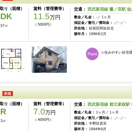
取り（面積）
賃料（管理費等）
交通：
西武新宿線 鷺ノ宮駅 徒
2DK
11.5
万円
敷金／礼金：
-／ 1ヶ月
保証金／敷引／償却金：
-／ -／ -
（ 5000円）
.57㎡
所在地：
杉並区阿佐谷北
築年月：
1996年2月
☆住みやすい住宅環
取り（面積）
賃料（管理費等）
交通：
西武新宿線 都立家政駅 
1R
7.0
万円
敷金／礼金：
1ヶ月／ 1ヶ月
保証金／敷引／償却金：
-／ -／ -
（ 4000円）
.3㎡
所在地：
中野区若宮
築年月：
1994年8月