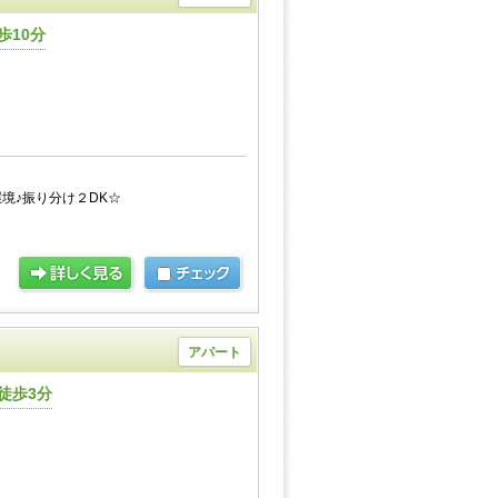
歩10分
境♪振り分け２DK☆
アパート
徒歩3分