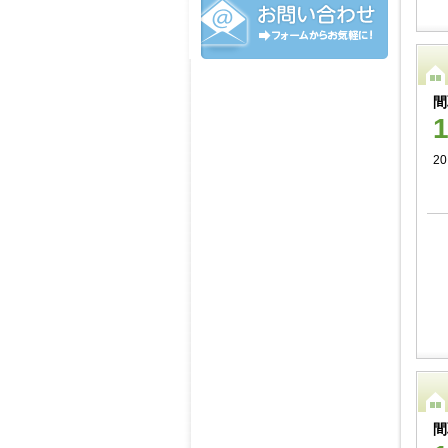
間
20
間