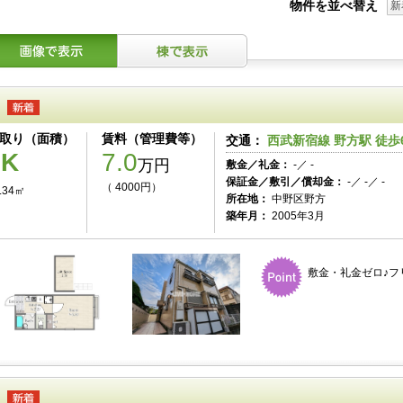
物件を並べ替え
新
取り（面積）
賃料（管理費等）
交通：
西武新宿線 野方駅 徒歩
1K
7.0
万円
敷金／礼金：
-／ -
保証金／敷引／償却金：
-／ -／ -
（ 4000円）
.34㎡
所在地：
中野区野方
築年月：
2005年3月
敷金・礼金ゼロ♪フ