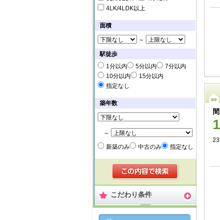
4LK/4LDK以上
面積
～
駅徒歩
1分以内
5分以内
7分以内
10分以内
15分以内
指定なし
築年数
間
～
23
新築のみ
中古のみ
指定なし
こだわり条件