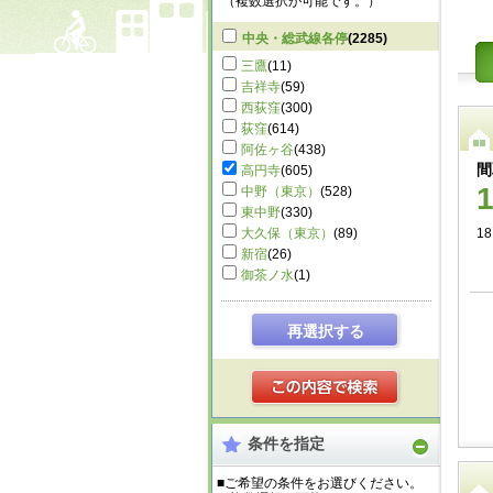
（複数選択が可能です。）
中央・総武線各停
(2285)
三鷹
(11)
吉祥寺
(59)
西荻窪
(300)
荻窪
(614)
阿佐ヶ谷
(438)
間
高円寺
(605)
中野（東京）
(528)
東中野
(330)
大久保（東京）
(89)
18
新宿
(26)
御茶ノ水
(1)
再選択する
条件を指定
■ご希望の条件をお選びください。