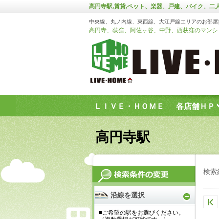
高円寺駅,賃貸,ペット、楽器、戸建、バイク、二
中央線、丸ノ内線、東西線、大江戸線エリアのお部屋
高円寺、荻窪、阿佐ヶ谷、中野、西荻窪のマンショ
ＬＩＶＥ・ＨＯＭＥ
各店舗ＨＰ
お問い合わせフォーム
高円寺駅
検索
沿線を選択
■ご希望の駅をお選びください。