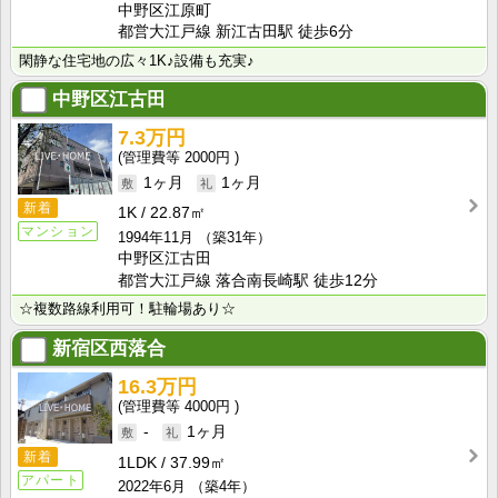
中野区江原町
都営大江戸線 新江古田駅 徒歩6分
閑静な住宅地の広々1K♪設備も充実♪
中野区江古田
7.3万円
2000円
1ヶ月
1ヶ月
新着
1K
22.87㎡
マンション
1994年11月
（築31年）
中野区江古田
都営大江戸線 落合南長崎駅 徒歩12分
☆複数路線利用可！駐輪場あり☆
新宿区西落合
16.3万円
4000円
-
1ヶ月
新着
1LDK
37.99㎡
アパート
2022年6月
（築4年）