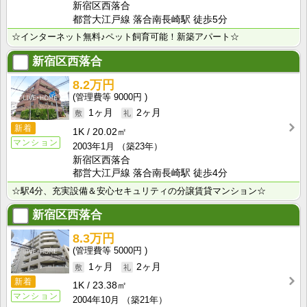
新宿区西落合
都営大江戸線 落合南長崎駅 徒歩5分
☆インターネット無料♪ペット飼育可能！新築アパート☆
新宿区西落合
8.2万円
9000円
1ヶ月
2ヶ月
新着
1K
20.02㎡
マンション
2003年1月
（築23年）
新宿区西落合
都営大江戸線 落合南長崎駅 徒歩4分
☆駅4分、充実設備＆安心セキュリティの分譲賃貸マンション☆
新宿区西落合
8.3万円
5000円
1ヶ月
2ヶ月
新着
1K
23.38㎡
マンション
2004年10月
（築21年）