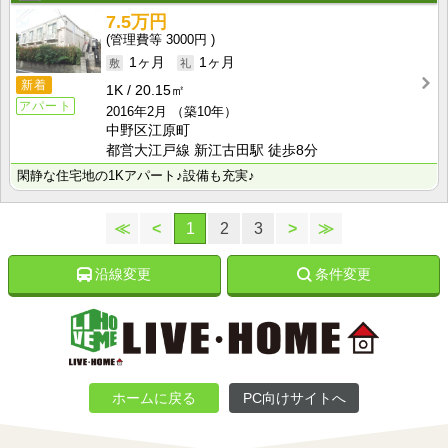
7.5万円
3000円
1ヶ月
1ヶ月
新着
1K
20.15㎡
アパート
2016年2月
（築10年）
中野区江原町
都営大江戸線 新江古田駅 徒歩8分
閑静な住宅地の1Kアパート♪設備も充実♪
≪
<
1
2
3
>
≫
沿線変更
条件変更
ホームに戻る
PC向けサイトへ