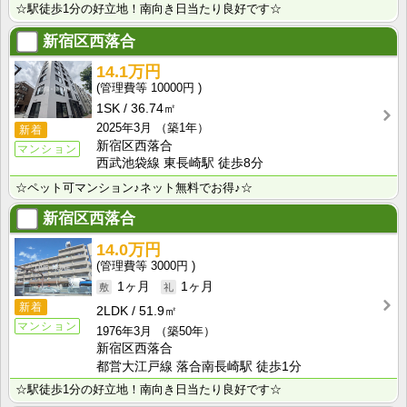
☆駅徒歩1分の好立地！南向き日当たり良好です☆
新宿区西落合
14.1万円
10000円
1SK
36.74㎡
2025年3月
（築1年）
新着
新宿区西落合
マンション
西武池袋線 東長崎駅 徒歩8分
☆ペット可マンション♪ネット無料でお得♪☆
新宿区西落合
14.0万円
3000円
1ヶ月
1ヶ月
新着
2LDK
51.9㎡
マンション
1976年3月
（築50年）
新宿区西落合
都営大江戸線 落合南長崎駅 徒歩1分
☆駅徒歩1分の好立地！南向き日当たり良好です☆