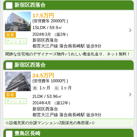
新宿区西落合
17.5万円
20000円
1SLDK
59.9㎡
2024年3月
（築2年）
新着
新宿区西落合
マンション
都営大江戸線 落合南長崎駅 徒歩9分
閑静な住宅地のデザイナーズ物件♪うれしい敷金礼金０、ネット無料！
新宿区西落合
24.5万円
10000円
1ヶ月
1ヶ月
新着
2LDK
53.96㎡
マンション
2014年4月
（築12年）
新宿区西落合
都営大江戸線 落合南長崎駅 徒歩9分
☆設備充実の分譲マンション♪2面採光の角部屋♪☆
豊島区長崎