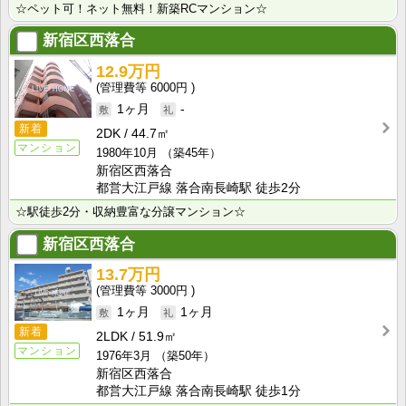
☆ペット可！ネット無料！新築RCマンション☆
新宿区西落合
12.9万円
6000円
1ヶ月
-
新着
2DK
44.7㎡
マンション
1980年10月
（築45年）
新宿区西落合
都営大江戸線 落合南長崎駅 徒歩2分
☆駅徒歩2分・収納豊富な分譲マンション☆
新宿区西落合
13.7万円
3000円
1ヶ月
1ヶ月
新着
2LDK
51.9㎡
マンション
1976年3月
（築50年）
新宿区西落合
都営大江戸線 落合南長崎駅 徒歩1分