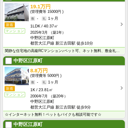
19.1万円
15000円
-
1ヶ月
新着
1LDK
40.37㎡
マンション
2025年3月
（築1年）
中野区江原町
都営大江戸線 新江古田駅 徒歩10分
閑静な住宅地の高級RCマンション♪ペット可、ネット無料、敷金礼金0でお得♪
中野区江原町
8.8万円
5000円
-
1ヶ月
新着
1K
23.81㎡
マンション
2006年7月
（築20年）
中野区江原町
都営大江戸線 新江古田駅 徒歩9分
☆インターネット無料！ペットもバイクも相談可能です☆
中野区江原町