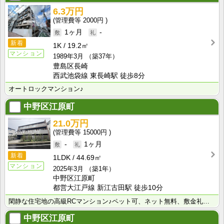
6.3万円
2000円
1ヶ月
-
新着
1K
19.2㎡
マンション
1989年3月
（築37年）
豊島区長崎
西武池袋線 東長崎駅 徒歩8分
オートロックマンション♪
中野区江原町
21.0万円
15000円
-
1ヶ月
新着
1LDK
44.69㎡
マンション
2025年3月
（築1年）
中野区江原町
都営大江戸線 新江古田駅 徒歩10分
閑静な住宅地の高級RCマンション♪ペット可、ネット無料、敷金礼金0でお得♪
中野区江原町