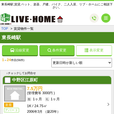
東長崎駅,賃貸,ペット、楽器、戸建、バイク、二人入居、リブ・ホームにご相談下
さい。
メ
TOP
賃貸物件一覧
東長崎駅
沿線変更
条件変更
表示変更
1
24
～
件目
(56件)
↓チェックしてお問合せ
中野区江原町
7.5万円
3000円
1ヶ月
1ヶ月
新着
1K
24.75㎡
アパート
2006年3月
（築20年）