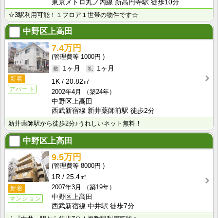
東京メトロ丸ノ内線 新高円寺駅 徒歩10分
☆3駅利用可能！１フロア１世帯の物件です☆
中野区上高田
7.4万円
1000円
1ヶ月
1ヶ月
新着
1K
20.82㎡
アパート
2002年4月
（築24年）
中野区上高田
西武新宿線 新井薬師前駅 徒歩2分
新井薬師駅から徒歩2分♪うれしいネット無料！
中野区上高田
9.5万円
8000円
1R
25.4㎡
2007年3月
（築19年）
新着
中野区上高田
マンション
西武新宿線 中井駅 徒歩7分