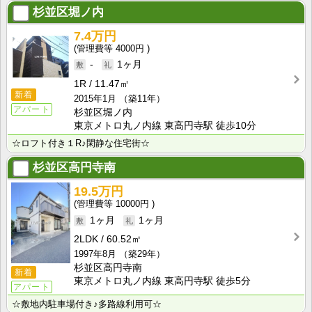
杉並区堀ノ内
7.4万円
4000円
-
1ヶ月
1R
11.47㎡
新着
2015年1月
（築11年）
アパート
杉並区堀ノ内
東京メトロ丸ノ内線 東高円寺駅 徒歩10分
☆ロフト付き１R♪閑静な住宅街☆
杉並区高円寺南
19.5万円
10000円
1ヶ月
1ヶ月
2LDK
60.52㎡
1997年8月
（築29年）
杉並区高円寺南
新着
東京メトロ丸ノ内線 東高円寺駅 徒歩5分
アパート
☆敷地内駐車場付き♪多路線利用可☆