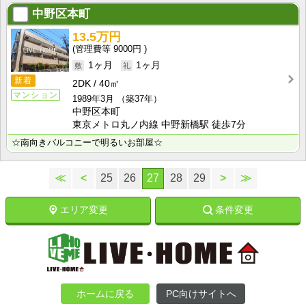
中野区本町
13.5万円
9000円
1ヶ月
1ヶ月
新着
2DK
40㎡
マンション
1989年3月
（築37年）
中野区本町
東京メトロ丸ノ内線 中野新橋駅 徒歩7分
☆南向きバルコニーで明るいお部屋☆
≪
<
25
26
27
28
29
>
≫
エリア変更
条件変更
ホームに戻る
PC向けサイトへ