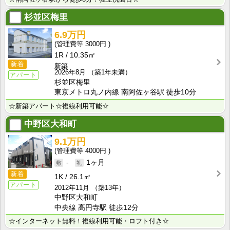
杉並区梅里
6.9万円
3000円
1R
10.35㎡
新着
新築
2026年8月
（築1年未満）
アパート
杉並区梅里
東京メトロ丸ノ内線 南阿佐ヶ谷駅 徒歩10分
☆新築アパート☆複線利用可能☆
中野区大和町
9.1万円
4000円
-
1ヶ月
新着
1K
26.1㎡
アパート
2012年11月
（築13年）
中野区大和町
中央線 高円寺駅 徒歩12分
☆インターネット無料！複線利用可能・ロフト付き☆