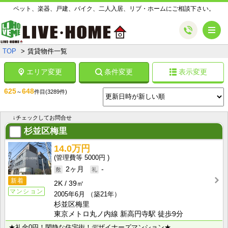
ペット、楽器、戸建、バイク、二人入居、リブ・ホームにご相談下さい。
メ
TOP
賃貸物件一覧
エリア変更
条件変更
表示変更
625
648
～
件目
(3289件)
↓チェックしてお問合せ
杉並区梅里
14.0万円
5000円
2ヶ月
-
新着
2K
39㎡
マンション
2005年6月
（築21年）
杉並区梅里
東京メトロ丸ノ内線 新高円寺駅 徒歩9分
★礼金0円！閑静な住宅街！デザイナーズマンション★