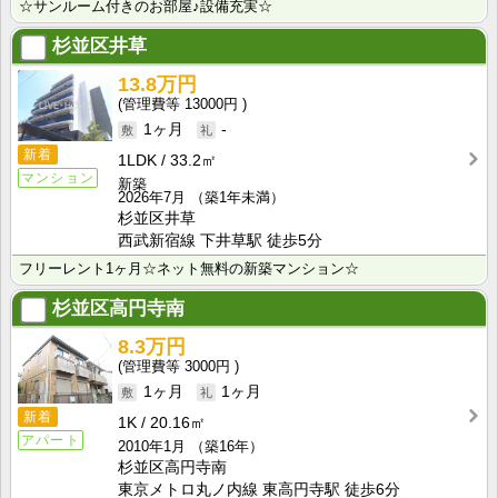
☆サンルーム付きのお部屋♪設備充実☆
杉並区井草
13.8万円
13000円
1ヶ月
-
新着
1LDK
33.2㎡
マンション
新築
2026年7月
（築1年未満）
杉並区井草
西武新宿線 下井草駅 徒歩5分
フリーレント1ヶ月☆ネット無料の新築マンション☆
杉並区高円寺南
8.3万円
3000円
1ヶ月
1ヶ月
新着
1K
20.16㎡
アパート
2010年1月
（築16年）
杉並区高円寺南
東京メトロ丸ノ内線 東高円寺駅 徒歩6分