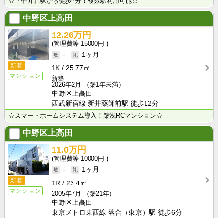
☆『中井』駅から徒歩7分！複数駅利用可能☆
中野区上高田
12.26万円
15000円
-
1ヶ月
新着
1K
25.77㎡
マンション
新築
2026年2月
（築1年未満）
中野区上高田
西武新宿線 新井薬師前駅 徒歩12分
☆スマートホームシステム導入！築浅RCマンション☆
中野区上高田
11.0万円
10000円
-
1ヶ月
新着
1R
23.4㎡
マンション
2005年7月
（築21年）
中野区上高田
東京メトロ東西線 落合（東京）駅 徒歩6分