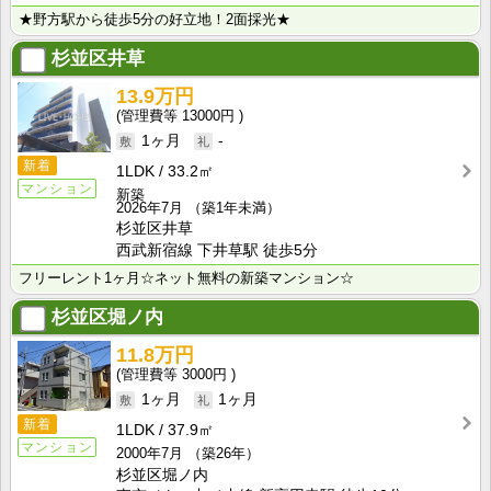
★野方駅から徒歩5分の好立地！2面採光★
杉並区井草
13.9万円
13000円
1ヶ月
-
新着
1LDK
33.2㎡
マンション
新築
2026年7月
（築1年未満）
杉並区井草
西武新宿線 下井草駅 徒歩5分
フリーレント1ヶ月☆ネット無料の新築マンション☆
杉並区堀ノ内
11.8万円
3000円
1ヶ月
1ヶ月
新着
1LDK
37.9㎡
マンション
2000年7月
（築26年）
杉並区堀ノ内