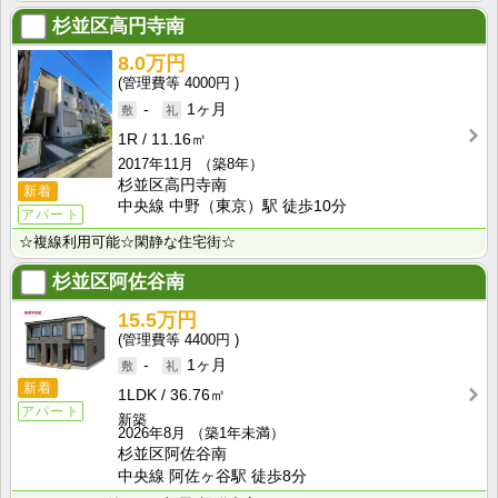
杉並区高円寺南
8.0万円
4000円
-
1ヶ月
1R
11.16㎡
2017年11月
（築8年）
杉並区高円寺南
新着
中央線 中野（東京）駅 徒歩10分
アパート
☆複線利用可能☆閑静な住宅街☆
杉並区阿佐谷南
15.5万円
4400円
-
1ヶ月
新着
1LDK
36.76㎡
アパート
新築
2026年8月
（築1年未満）
杉並区阿佐谷南
中央線 阿佐ヶ谷駅 徒歩8分