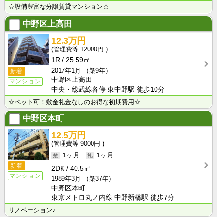
☆設備豊富な分譲賃貸マンション☆
中野区上高田
12.3万円
12000円
1R
25.59㎡
2017年1月
（築9年）
新着
中野区上高田
マンション
中央・総武線各停 東中野駅 徒歩10分
☆ペット可！敷金礼金なしのお得な初期費用☆
中野区本町
12.5万円
9000円
1ヶ月
1ヶ月
新着
2DK
40.5㎡
マンション
1989年3月
（築37年）
中野区本町
東京メトロ丸ノ内線 中野新橋駅 徒歩7分
リノベーション♪