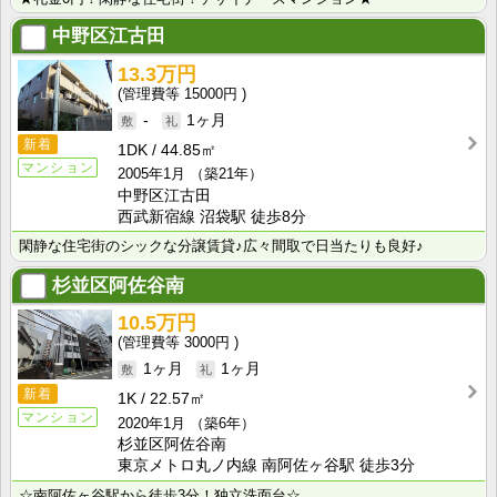
中野区江古田
13.3万円
15000円
-
1ヶ月
新着
1DK
44.85㎡
マンション
2005年1月
（築21年）
中野区江古田
西武新宿線 沼袋駅 徒歩8分
閑静な住宅街のシックな分譲賃貸♪広々間取で日当たりも良好♪
杉並区阿佐谷南
10.5万円
3000円
1ヶ月
1ヶ月
新着
1K
22.57㎡
マンション
2020年1月
（築6年）
杉並区阿佐谷南
東京メトロ丸ノ内線 南阿佐ヶ谷駅 徒歩3分
☆南阿佐ヶ谷駅から徒歩3分！独立洗面台☆