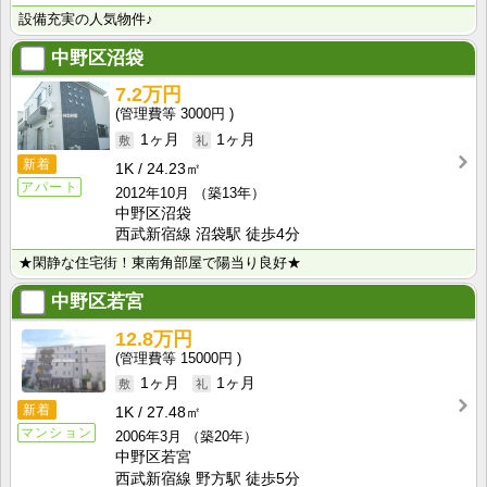
設備充実の人気物件♪
中野区沼袋
7.2万円
3000円
1ヶ月
1ヶ月
新着
1K
24.23㎡
アパート
2012年10月
（築13年）
中野区沼袋
西武新宿線 沼袋駅 徒歩4分
★閑静な住宅街！東南角部屋で陽当り良好★
中野区若宮
12.8万円
15000円
1ヶ月
1ヶ月
新着
1K
27.48㎡
マンション
2006年3月
（築20年）
中野区若宮
西武新宿線 野方駅 徒歩5分