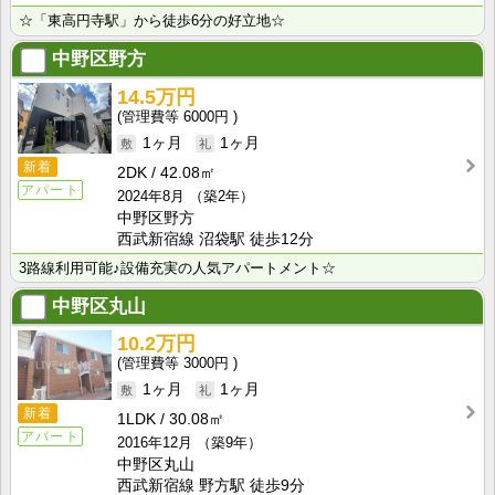
☆「東高円寺駅」から徒歩6分の好立地☆
中野区野方
14.5万円
6000円
1ヶ月
1ヶ月
新着
2DK
42.08㎡
アパート
2024年8月
（築2年）
中野区野方
西武新宿線 沼袋駅 徒歩12分
3路線利用可能♪設備充実の人気アパートメント☆
中野区丸山
10.2万円
3000円
1ヶ月
1ヶ月
新着
1LDK
30.08㎡
アパート
2016年12月
（築9年）
中野区丸山
西武新宿線 野方駅 徒歩9分