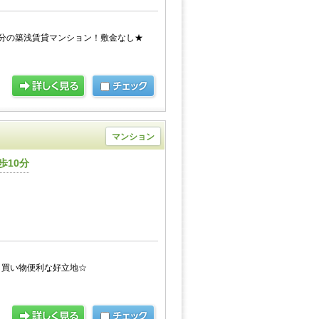
分の築浅賃貸マンション！敷金なし★
マンション
歩10分
！買い物便利な好立地☆