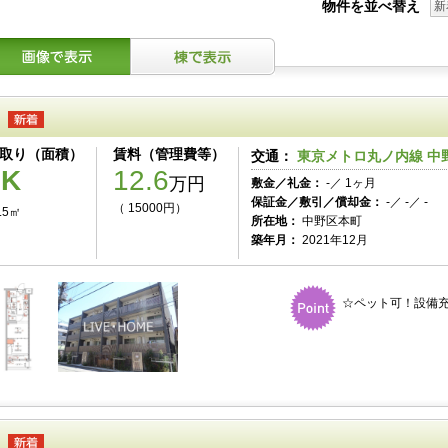
物件を並べ替え
新
取り（面積）
賃料（管理費等）
交通：
東京メトロ丸ノ内線 中野
2K
12.6
万円
敷金／礼金：
-／ 1ヶ月
保証金／敷引／償却金：
-／ -／ -
（ 15000円）
.5㎡
所在地：
中野区本町
築年月：
2021年12月
☆ペット可！設備充