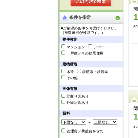
間
条件を指定
50
■ご希望の条件をお選びください。
（複数選択が可能です。）
物件種別
マンション
アパート
一戸建／その他居住用
建物構造
木造
鉄筋系・鉄骨系
その他
画像有無
間取り図あり
外観写真あり
間
賃料
～
25
管理費／共益費を含む