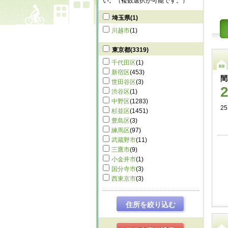
い。（複数選択が可能です。）
埼玉県
(1)
川越市
(1)
東京都
(3319)
千代田区
(1)
新宿区
(453)
間
世田谷区
(3)
渋谷区
(1)
中野区
(1283)
25
杉並区
(1451)
豊島区
(3)
練馬区
(97)
武蔵野市
(11)
三鷹市
(9)
小金井市
(1)
国分寺市
(3)
西東京市
(3)
住所を絞り込む