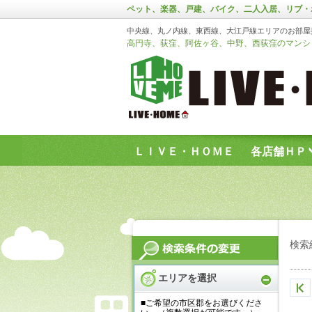
ペット、楽器、戸建、バイク、二人入居、リブ・
中央線、丸ノ内線、東西線、大江戸線エリアのお部屋
高円寺、荻窪、阿佐ヶ谷、中野、西荻窪のマンショ
ＬＩＶＥ・ＨＯＭＥ
各店舗ＨＰ
お問い合わせフォーム
検索
エリアを選択
■ご希望の市区郡をお選びくださ