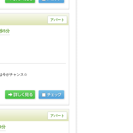
アパート
歩5分
は今がチャンス☆
アパート
9分