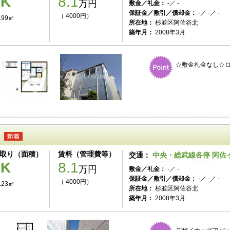
1K
8.1
万円
敷金／礼金：
-／ -
保証金／敷引／償却金：
-／ -／ -
（ 4000円）
.99㎡
所在地：
杉並区阿佐谷北
築年月：
2008年3月
☆敷金礼金なし☆
取り（面積）
賃料（管理費等）
交通：
中央・総武線各停 阿佐ヶ
1K
8.1
万円
敷金／礼金：
-／ -
保証金／敷引／償却金：
-／ -／ -
（ 4000円）
.23㎡
所在地：
杉並区阿佐谷北
築年月：
2008年3月