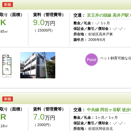
取り（面積）
賃料（管理費等）
交通：
京王井の頭線 高井戸駅 
1K
9.0
万円
敷金／礼金：
-／ 1ヶ月
保証金／敷引／償却金：
-／ -／ -
（ 15000円）
.65㎡
所在地：
杉並区高井戸東
築年月：
2006年6月
ペット飼育可能な
取り（面積）
賃料（管理費等）
交通：
中央線 阿佐ヶ谷駅 徒歩
1R
7.0
万円
敷金／礼金：
1ヶ月／ 1ヶ月
保証金／敷引／償却金：
-／ -／ -
（ 2000円）
.18㎡
所在地：
杉並区阿佐谷北