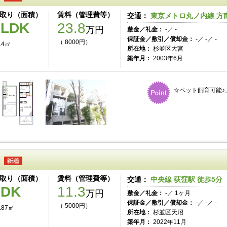
取り（面積）
賃料（管理費等）
交通：
東京メトロ丸ノ内線 方南
1LDK
23.8
万円
敷金／礼金：
-／ -
保証金／敷引／償却金：
-／ -／ -
（ 8000円）
.4㎡
所在地：
杉並区大宮
築年月：
2003年6月
☆ペット飼育可能♪
取り（面積）
賃料（管理費等）
交通：
中央線 荻窪駅 徒歩5分
1DK
11.3
万円
敷金／礼金：
-／ 1ヶ月
保証金／敷引／償却金：
-／ -／ -
（ 5000円）
.87㎡
所在地：
杉並区天沼
築年月：
2022年11月