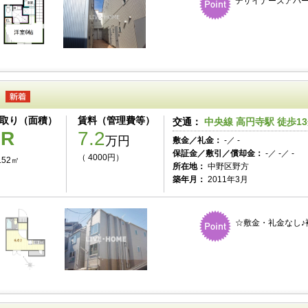
デザイナーズアパー
取り（面積）
賃料（管理費等）
交通：
中央線 高円寺駅 徒歩1
1R
7.2
万円
敷金／礼金：
-／ -
保証金／敷引／償却金：
-／ -／ -
（ 4000円）
.52㎡
所在地：
中野区野方
築年月：
2011年3月
☆敷金・礼金なし♪