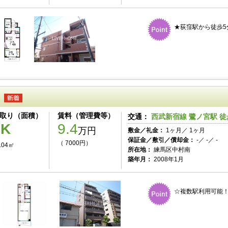
★荻窪駅から徒歩5
取り（面積）
賃料（管理費等）
交通：
西武新宿線 鷺ノ宮駅 徒
1K
9.4
万円
敷金／礼金：
1ヶ月／ 1ヶ月
保証金／敷引／償却金：
-／ -／ -
（ 7000円）
.04㎡
所在地：
練馬区中村南
築年月：
2008年1月
☆複数駅利用可能