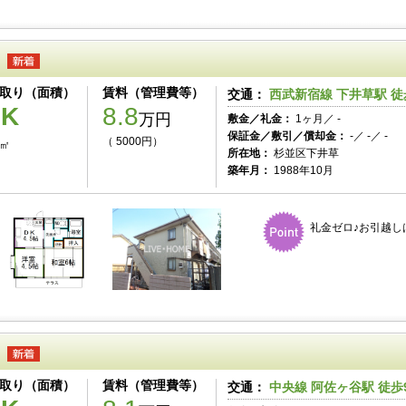
取り（面積）
賃料（管理費等）
交通：
西武新宿線 下井草駅 徒
2K
8.8
万円
敷金／礼金：
1ヶ月／ -
保証金／敷引／償却金：
-／ -／ -
（ 5000円）
5㎡
所在地：
杉並区下井草
築年月：
1988年10月
礼金ゼロ♪お引越し
取り（面積）
賃料（管理費等）
交通：
中央線 阿佐ヶ谷駅 徒歩