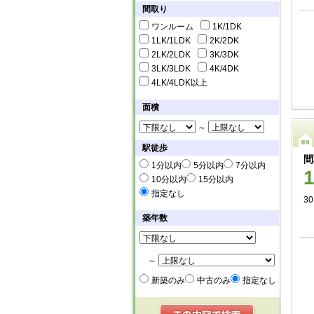
間取り
ワンルーム
1K/1DK
1LK/1LDK
2K/2DK
2LK/2LDK
3K/3DK
3LK/3LDK
4K/4DK
4LK/4LDK以上
面積
～
駅徒歩
間
1分以内
5分以内
7分以内
10分以内
15分以内
指定なし
30
築年数
～
新築のみ
中古のみ
指定なし