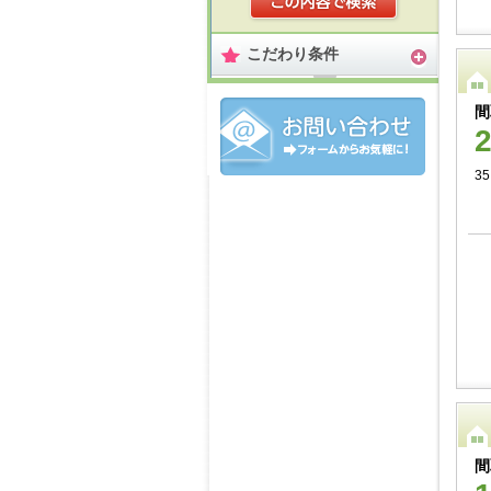
こだわり条件
間
3
間