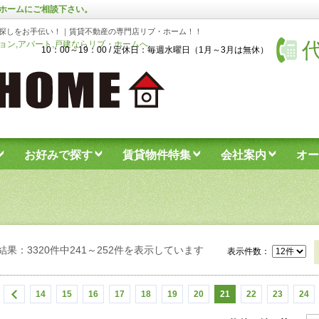
ホームにご相談下さい。
探しをお手伝い！｜賃貸不動産の専門店リブ・ホーム！！
代
ン,アパート,戸建ならリブ・ホームへ
10：00～19：00 / 定休日：毎週水曜日（1月～3月は無休）
お好みで探す
賃貸物件特集
会社案内
オー
結果：3320件中241～252件を表示しています
表示件数：
14
15
16
17
18
19
20
21
22
23
24