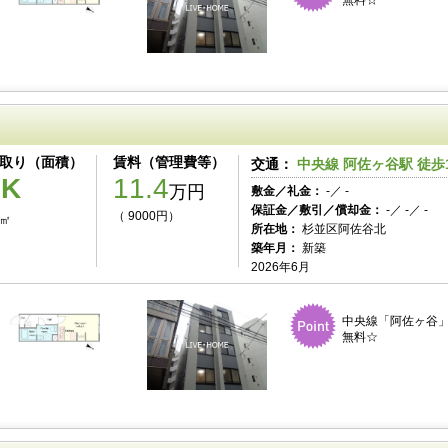
無料☆
取り（面積）
賃料（管理費等）
交通：
中央線 阿佐ヶ谷駅 徒歩
1K
11.4
万円
敷金／礼金：
-／ -
保証金／敷引／償却金：
-／ -／ -
（ 9000円）
0㎡
所在地：
杉並区阿佐谷北
築年月：
新築
2026年6月
中央線「阿佐ヶ谷」
無料☆