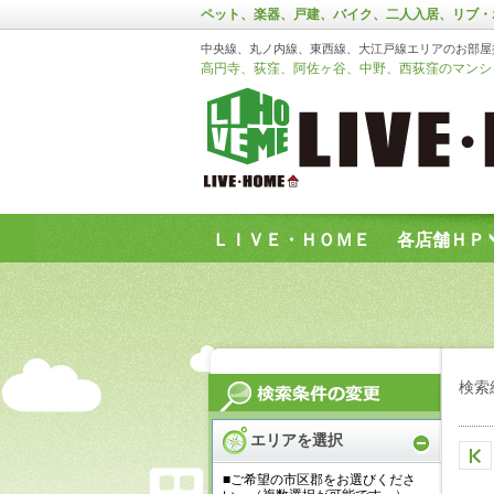
ペット、楽器、戸建、バイク、二人入居、リブ・
中央線、丸ノ内線、東西線、大江戸線エリアのお部屋
高円寺、荻窪、阿佐ヶ谷、中野、西荻窪のマンショ
ＬＩＶＥ・ＨＯＭＥ
各店舗ＨＰ
お問い合わせフォーム
検索
エリアを選択
■ご希望の市区郡をお選びくださ