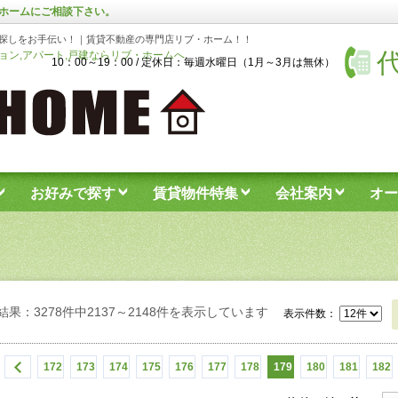
ホームにご相談下さい。
探しをお手伝い！｜賃貸不動産の専門店リブ・ホーム！！
代
ン,アパート,戸建ならリブ・ホームへ
10：00～19：00 / 定休日：毎週水曜日（1月～3月は無休）
お好みで探す
賃貸物件特集
会社案内
オー
結果：3278件中2137～2148件を表示しています
表示件数：
172
173
174
175
176
177
178
179
180
181
182