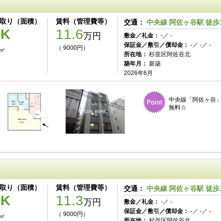
取り（面積）
賃料（管理費等）
交通：
中央線 阿佐ヶ谷駅 徒歩
1K
11.6
万円
敷金／礼金：
-／ -
保証金／敷引／償却金：
-／ -／ -
（ 9000円）
0㎡
所在地：
杉並区阿佐谷北
築年月：
新築
2026年6月
中央線「阿佐ヶ谷」
無料☆
取り（面積）
賃料（管理費等）
交通：
中央線 阿佐ヶ谷駅 徒歩
1K
11.3
万円
敷金／礼金：
-／ -
保証金／敷引／償却金：
-／ -／ -
（ 9000円）
0㎡
所在地：
杉並区阿佐谷北