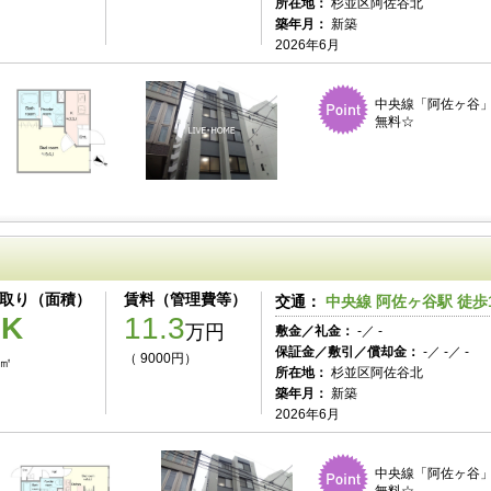
所在地：
杉並区阿佐谷北
築年月：
新築
2026年6月
中央線「阿佐ヶ谷」
無料☆
取り（面積）
賃料（管理費等）
交通：
中央線 阿佐ヶ谷駅 徒歩
1K
11.3
万円
敷金／礼金：
-／ -
保証金／敷引／償却金：
-／ -／ -
（ 9000円）
0㎡
所在地：
杉並区阿佐谷北
築年月：
新築
2026年6月
中央線「阿佐ヶ谷」