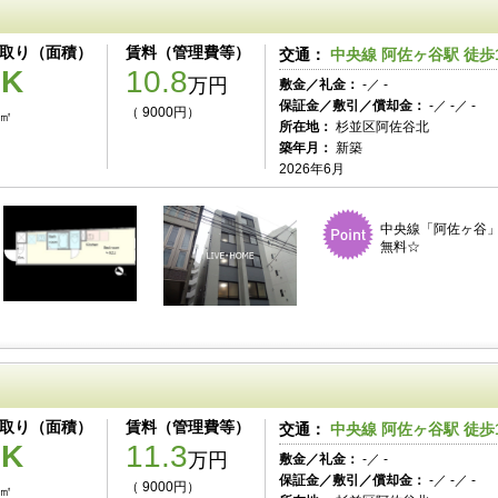
取り（面積）
賃料（管理費等）
交通：
中央線 阿佐ヶ谷駅 徒歩
1K
10.8
万円
敷金／礼金：
-／ -
保証金／敷引／償却金：
-／ -／ -
（ 9000円）
0㎡
所在地：
杉並区阿佐谷北
築年月：
新築
2026年6月
中央線「阿佐ヶ谷」
無料☆
取り（面積）
賃料（管理費等）
交通：
中央線 阿佐ヶ谷駅 徒歩
1K
11.3
万円
敷金／礼金：
-／ -
保証金／敷引／償却金：
-／ -／ -
（ 9000円）
0㎡