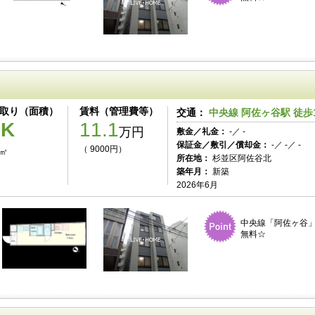
取り（面積）
賃料（管理費等）
交通：
中央線 阿佐ヶ谷駅 徒歩
1K
11.1
万円
敷金／礼金：
-／ -
保証金／敷引／償却金：
-／ -／ -
（ 9000円）
0㎡
所在地：
杉並区阿佐谷北
築年月：
新築
2026年6月
中央線「阿佐ヶ谷」
無料☆