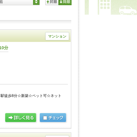
着
マンション
10分
駅徒歩8分☆新築☆ペット可☆ネット