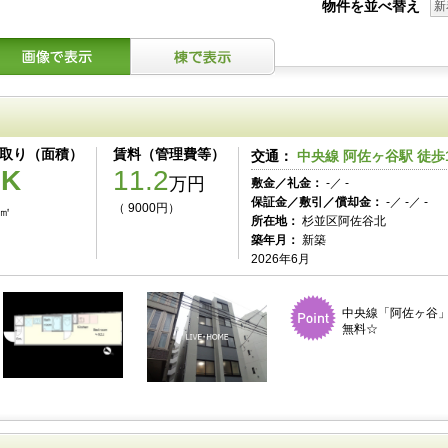
物件を並べ替え
新
取り（面積）
賃料（管理費等）
交通：
中央線 阿佐ヶ谷駅 徒歩
1K
11.2
万円
敷金／礼金：
-／ -
保証金／敷引／償却金：
-／ -／ -
（ 9000円）
0㎡
所在地：
杉並区阿佐谷北
築年月：
新築
2026年6月
中央線「阿佐ヶ谷」
無料☆