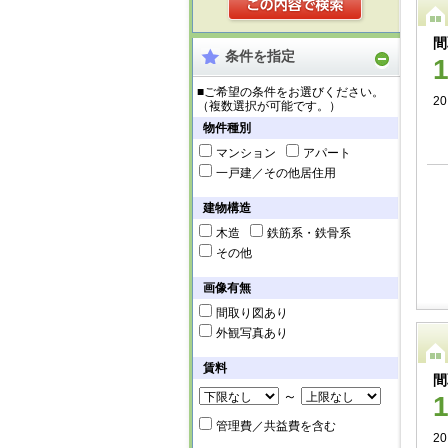
間
条件を指定
■ご希望の条件をお選びください。
2
（複数選択が可能です。）
物件種別
マンション
アパート
一戸建／その他居住用
建物構造
木造
鉄筋系・鉄骨系
その他
画像有無
間取り図あり
外観写真あり
賃料
間
～
管理費／共益費を含む
2