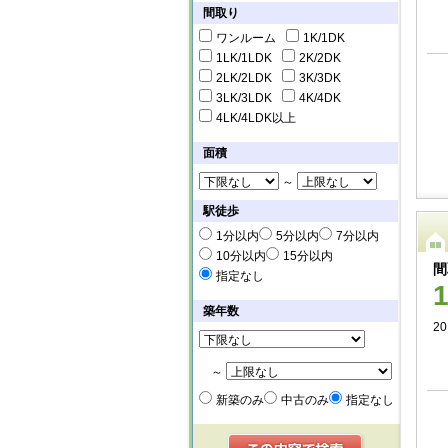
間取り
ワンルーム
1K/1DK
1LK/1LDK
2K/2DK
2LK/2LDK
3K/3DK
3LK/3LDK
4K/4DK
4LK/4LDK以上
面積
～
駅徒歩
1分以内
5分以内
7分以内
10分以内
15分以内
間
指定なし
築年数
2
～
新築のみ
中古のみ
指定なし