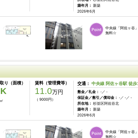
築年月：
新築
2026年6月
中央線「阿佐ヶ谷」
無料☆
取り（面積）
賃料（管理費等）
交通：
中央線 阿佐ヶ谷駅 徒歩
1K
11.0
万円
敷金／礼金：
-／ -
保証金／敷引／償却金：
-／ -／ -
（ 9000円）
0㎡
所在地：
杉並区阿佐谷北
築年月：
新築
2026年6月
中央線「阿佐ヶ谷」
無料☆