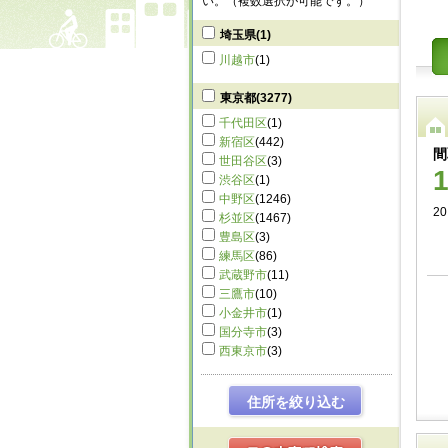
い。（複数選択が可能です。）
埼玉県
(1)
川越市
(1)
東京都
(3277)
千代田区
(1)
新宿区
(442)
間
世田谷区
(3)
渋谷区
(1)
中野区
(1246)
2
杉並区
(1467)
豊島区
(3)
練馬区
(86)
武蔵野市
(11)
三鷹市
(10)
小金井市
(1)
国分寺市
(3)
西東京市
(3)
住所を絞り込む