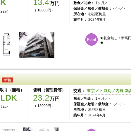
1K
13.4
万円
敷金／礼金：
1ヶ月／ -
保証金／敷引／償却金：
-／ -／ -
（ 10000円）
.92㎡
所在地：
杉並区梅里
築年月：
2024年6月
★礼金無し！新高円
★
取り（面積）
賃料（管理費等）
交通：
東京メトロ丸ノ内線 新高
1LDK
23.2
万円
敷金／礼金：
1ヶ月／ -
保証金／敷引／償却金：
-／ -／ -
（ 13000円）
.74㎡
所在地：
杉並区梅里
築年月：
2024年6月