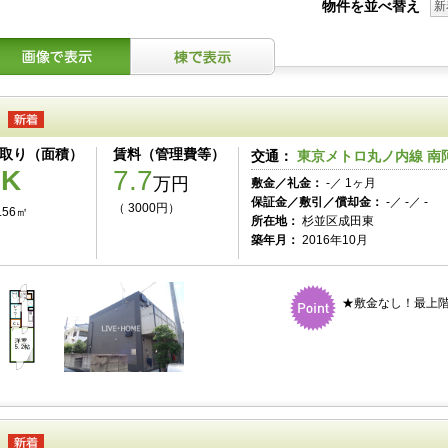
物件を並べ替え
新
取り（面積）
賃料（管理費等）
交通：
東京メトロ丸ノ内線 南阿
1K
7.7
万円
敷金／礼金：
-／ 1ヶ月
保証金／敷引／償却金：
-／ -／ -
（ 3000円）
.56㎡
所在地：
杉並区成田東
築年月：
2016年10月
★敷金なし！最上階