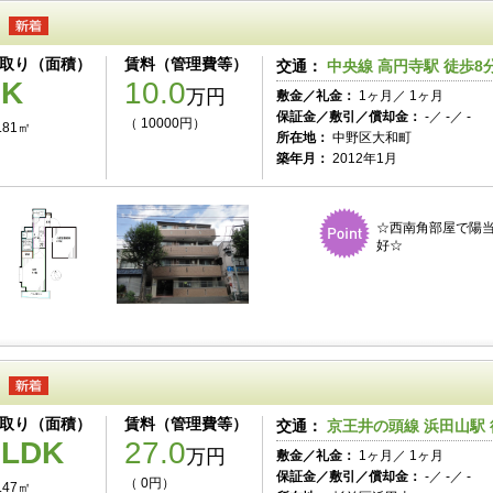
取り（面積）
賃料（管理費等）
交通：
中央線 高円寺駅 徒歩8
1K
10.0
万円
敷金／礼金：
1ヶ月／ 1ヶ月
保証金／敷引／償却金：
-／ -／ -
（ 10000円）
.81㎡
所在地：
中野区大和町
築年月：
2012年1月
☆西南角部屋で陽
好☆
取り（面積）
賃料（管理費等）
交通：
京王井の頭線 浜田山駅 
3LDK
27.0
万円
敷金／礼金：
1ヶ月／ 1ヶ月
保証金／敷引／償却金：
-／ -／ -
（ 0円）
.47㎡