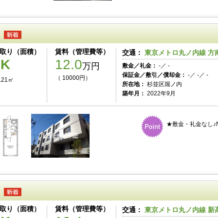
取り（面積）
賃料（管理費等）
交通：
東京メトロ丸ノ内線 方南
1K
12.0
万円
敷金／礼金：
-／ -
保証金／敷引／償却金：
-／ -／ -
（ 10000円）
.21㎡
所在地：
杉並区堀ノ内
築年月：
2022年9月
★敷金・礼金なし♪N
取り（面積）
賃料（管理費等）
交通：
東京メトロ丸ノ内線 新高