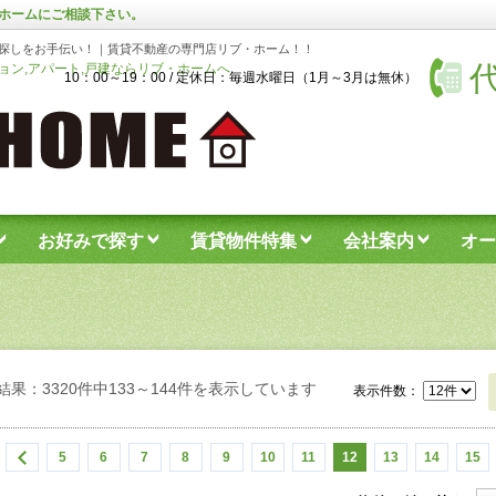
ホームにご相談下さい。
探しをお手伝い！｜賃貸不動産の専門店リブ・ホーム！！
代
ン,アパート,戸建ならリブ・ホームへ
10：00～19：00 / 定休日：毎週水曜日（1月～3月は無休）
お好みで探す
賃貸物件特集
会社案内
オー
結果：3320件中133～144件を表示しています
表示件数：
5
6
7
8
9
10
11
12
13
14
15