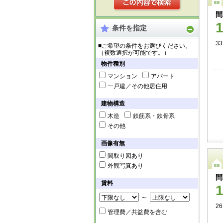
間
条件を指定
33
■ご希望の条件をお選びください。
（複数選択が可能です。）
物件種別
マンション
アパート
一戸建／その他居住用
建物構造
木造
鉄筋系・鉄骨系
その他
画像有無
間取り図あり
外観写真あり
間
賃料
～
26
管理費／共益費を含む