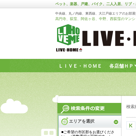
ペット、楽器、戸建、バイク、二人入居、リブ・
中央線、丸ノ内線、東西線、大江戸線エリアのお部屋
高円寺、荻窪、阿佐ヶ谷、中野、西荻窪のマンショ
ＬＩＶＥ・ＨＯＭＥ
各店舗ＨＰ
お問い合わせフォーム
検索
エリアを選択
■ご希望の市区郡をお選びくださ