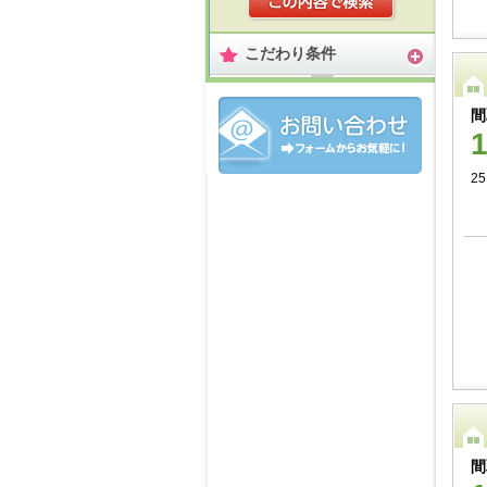
こだわり条件
間
25
間