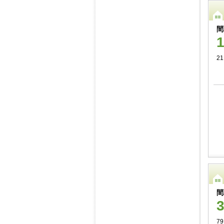
間
21
間
79