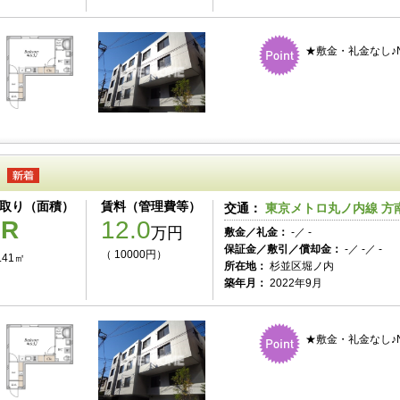
★敷金・礼金なし♪
取り（面積）
賃料（管理費等）
交通：
東京メトロ丸ノ内線 方南
1R
12.0
万円
敷金／礼金：
-／ -
保証金／敷引／償却金：
-／ -／ -
（ 10000円）
.41㎡
所在地：
杉並区堀ノ内
築年月：
2022年9月
★敷金・礼金なし♪