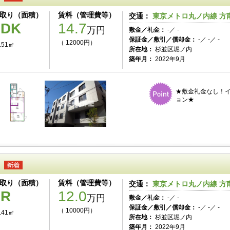
取り（面積）
賃料（管理費等）
交通：
東京メトロ丸ノ内線 方南
1DK
14.7
万円
敷金／礼金：
-／ -
保証金／敷引／償却金：
-／ -／ -
（ 12000円）
.51㎡
所在地：
杉並区堀ノ内
築年月：
2022年9月
★敷金礼金なし！イ
ョン★
取り（面積）
賃料（管理費等）
交通：
東京メトロ丸ノ内線 方南
1R
12.0
万円
敷金／礼金：
-／ -
保証金／敷引／償却金：
-／ -／ -
（ 10000円）
.41㎡
所在地：
杉並区堀ノ内
築年月：
2022年9月