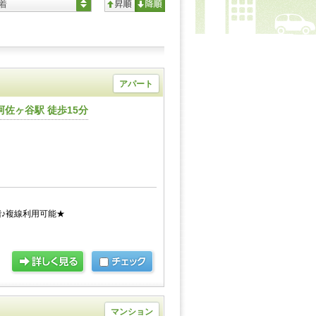
着
アパート
佐ヶ谷駅 徒歩15分
♪複線利用可能★
マンション