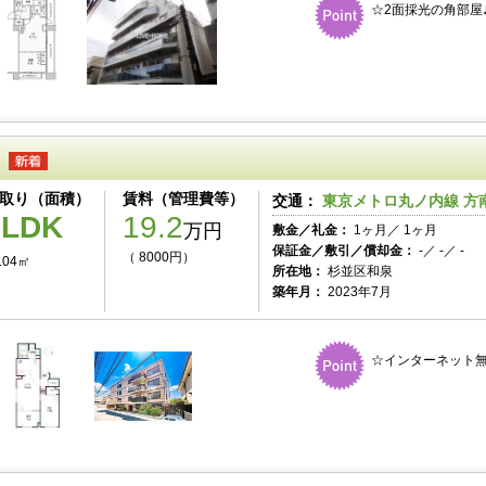
☆2面採光の角部屋
取り（面積）
賃料（管理費等）
交通：
東京メトロ丸ノ内線 方南
2LDK
19.2
万円
敷金／礼金：
1ヶ月／ 1ヶ月
保証金／敷引／償却金：
-／ -／ -
（ 8000円）
.04㎡
所在地：
杉並区和泉
築年月：
2023年7月
☆インターネット無