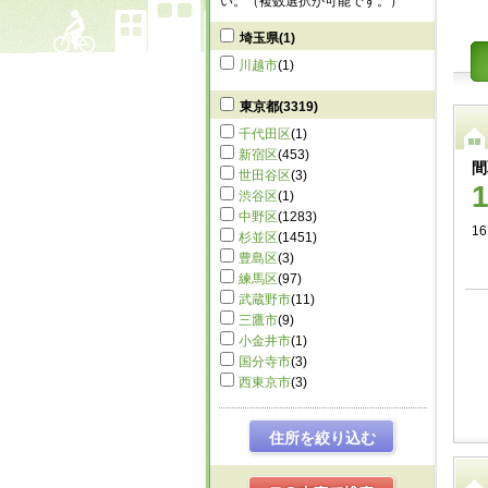
い。（複数選択が可能です。）
埼玉県
(1)
川越市
(1)
東京都
(3319)
千代田区
(1)
新宿区
(453)
間
世田谷区
(3)
渋谷区
(1)
中野区
(1283)
16
杉並区
(1451)
豊島区
(3)
練馬区
(97)
武蔵野市
(11)
三鷹市
(9)
小金井市
(1)
国分寺市
(3)
西東京市
(3)
住所を絞り込む