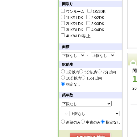
間取り
ワンルーム
1K/1DK
1LK/1LDK
2K/2DK
2LK/2LDK
3K/3DK
3LK/3LDK
4K/4DK
4LK/4LDK以上
面積
～
駅徒歩
間
1分以内
5分以内
7分以内
10分以内
15分以内
指定なし
26
築年数
～
新築のみ
中古のみ
指定なし