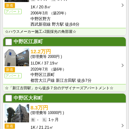
新着
1K
20.8㎡
アパート
2006年3月
（築20年）
中野区野方
西武新宿線 野方駅 徒歩8分
☆ハウスメーカー施工♪2面採光の角部屋☆
中野区江原町
12.2万円
2000円
1LDK
37.19㎡
2020年7月
（築6年）
新着
中野区江原町
アパート
都営大江戸線 新江古田駅 徒歩7分
☆「新江古田駅」から徒歩７分のデザイナーズアパートメント☆
中野区大和町
8.3万円
10000円
-
1ヶ月
新着
1K
21.21㎡