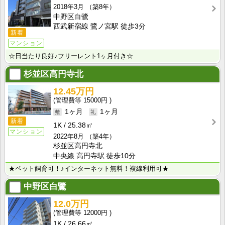
2018年3月
（築8年）
中野区白鷺
西武新宿線 鷺ノ宮駅 徒歩3分
新着
マンション
☆日当たり良好♪フリーレント1ヶ月付き☆
杉並区高円寺北
12.45万円
15000円
1ヶ月
1ヶ月
新着
1K
25.38㎡
マンション
2022年8月
（築4年）
杉並区高円寺北
中央線 高円寺駅 徒歩10分
★ペット飼育可！♪インターネット無料！複線利用可★
中野区白鷺
12.0万円
12000円
1K
26.66㎡