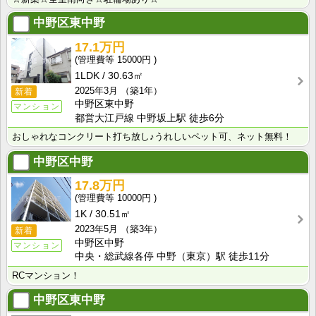
中野区東中野
17.1万円
15000円
1LDK
30.63㎡
2025年3月
（築1年）
新着
中野区東中野
マンション
都営大江戸線 中野坂上駅 徒歩6分
おしゃれなコンクリート打ち放し♪うれしいペット可、ネット無料！
中野区中野
17.8万円
10000円
1K
30.51㎡
2023年5月
（築3年）
新着
中野区中野
マンション
中央・総武線各停 中野（東京）駅 徒歩11分
RCマンション！
中野区東中野