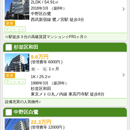
2LDK
54.91㎡
2018年3月
（築8年）
中野区白鷺
西武新宿線 鷺ノ宮駅 徒歩3分
新着
マンション
☆駅徒歩３分の高級賃貸マンション☆FR1ヶ月☆
杉並区和田
9.6万円
6000円
-
1ヶ月
新着
1K
25.2㎡
マンション
1998年3月
（築28年）
杉並区和田
東京メトロ丸ノ内線 東高円寺駅 徒歩8分
設備充実の人気物件♪
中野区白鷺
22.3万円
12000円