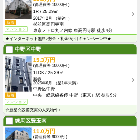
10000円
1R
25.29㎡
2017年2月
（築9年）
新着
杉並区高円寺南
マンション
東京メトロ丸ノ内線 東高円寺駅 徒歩4分
★インターネット無料♪敷金・礼金0か月キャンペーン中★
中野区中野
15.3万円
10000円
1LDK
25.39㎡
新築
2026年6月
（築1年未満）
中野区中野
中央・総武線各停 中野（東京）駅 徒歩9分
新着
マンション
☆新築☆設備充実の人気物件♪
練馬区豊玉南
11.0万円
9000円