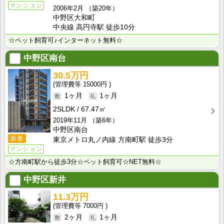
マンション
2006年2月
（築20年）
中野区大和町
中央線 高円寺駅 徒歩10分
☆ペット飼育可♪インターネット無料☆
中野区南台
30.5万円
15000円
1ヶ月
1ヶ月
2SLDK
67.47㎡
2019年11月
（築6年）
中野区南台
新着
東京メトロ丸ノ内線 方南町駅 徒歩3分
マンション
☆方南町駅から徒歩3分☆ペット飼育可☆NET無料☆
中野区新井
11.3万円
7000円
2ヶ月
1ヶ月