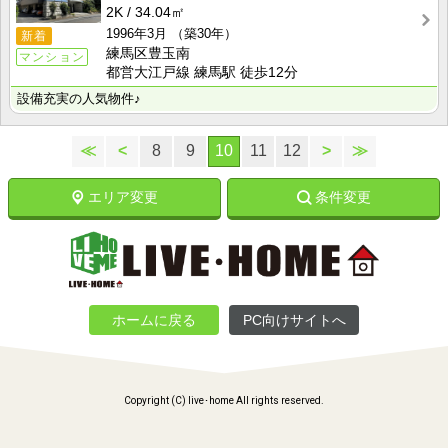
2K
34.04㎡
1996年3月
（築30年）
新着
練馬区豊玉南
マンション
都営大江戸線 練馬駅 徒歩12分
設備充実の人気物件♪
≪
<
8
9
10
11
12
>
≫
エリア変更
条件変更
ホームに戻る
PC向けサイトへ
Copyright (C) live･home All rights reserved.