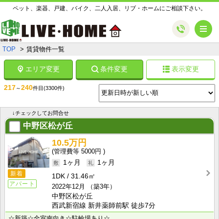
ペット、楽器、戸建、バイク、二人入居、リブ・ホームにご相談下さい。
メ
TOP
賃貸物件一覧
エリア変更
条件変更
表示変更
217
240
～
件目
(3300件)
↓チェックしてお問合せ
中野区松が丘
10.5万円
5000円
1ヶ月
1ヶ月
新着
1DK
31.46㎡
アパート
2022年12月
（築3年）
中野区松が丘
西武新宿線 新井薬師前駅 徒歩7分
☆新築☆全室南向き☆駐輪場あり☆