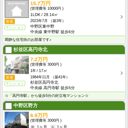
15.7万円
10000円
1LDK
28.14㎡
2023年7月
（築3年）
新着
中野区東中野
マンション
中央線 東中野駅 徒歩6分
閑静な住宅街のお部屋です♪
杉並区高円寺北
7.2万円
3000円
1R
17㎡
1984年11月
（築41年）
新着
杉並区高円寺北
マンション
中央線 高円寺駅 徒歩5分
☆「高円寺駅」から徒歩5分の好立地マンション☆
中野区野方
6.9万円
3000円
1ヶ月
1ヶ月