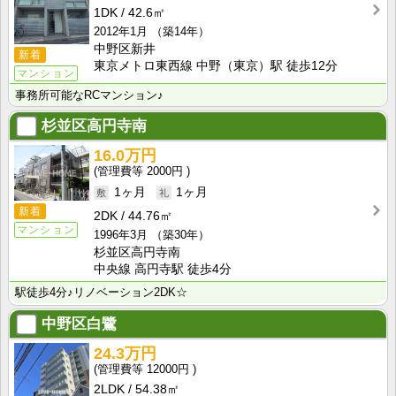
1DK
42.6㎡
2012年1月
（築14年）
中野区新井
新着
東京メトロ東西線 中野（東京）駅 徒歩12分
マンション
事務所可能なRCマンション♪
杉並区高円寺南
16.0万円
2000円
1ヶ月
1ヶ月
新着
2DK
44.76㎡
マンション
1996年3月
（築30年）
杉並区高円寺南
中央線 高円寺駅 徒歩4分
駅徒歩4分♪リノベーション2DK☆
中野区白鷺
24.3万円
12000円
2LDK
54.38㎡