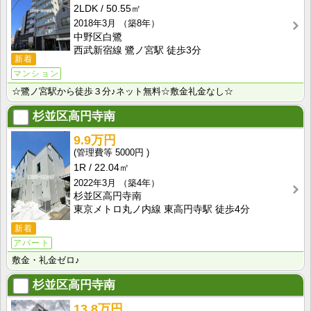
2LDK
50.55㎡
2018年3月
（築8年）
中野区白鷺
西武新宿線 鷺ノ宮駅 徒歩3分
新着
マンション
☆鷺ノ宮駅から徒歩３分♪ネット無料☆敷金礼金なし☆
杉並区高円寺南
9.9万円
5000円
1R
22.04㎡
2022年3月
（築4年）
杉並区高円寺南
東京メトロ丸ノ内線 東高円寺駅 徒歩4分
新着
アパート
敷金・礼金ゼロ♪
杉並区高円寺南
13.8万円