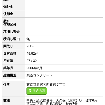
保証金
-
償却金
-
敷引
償却区分
積増し敷金
-
積増し理由
無
間取り
2LDK
専有面積
45.82㎡
所在階
27 / 32
築年月
2006年3月
建物構造
鉄筋コンクリート
住所
東京都新宿区西新宿７丁目
周辺地図
交通
中央・総武線各停 大久保（東京）駅 徒歩6分
西武新宿線 西武新宿駅 徒歩7分