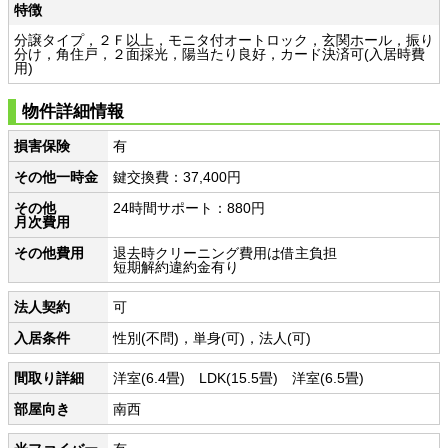
特徴
分譲タイプ，２Ｆ以上，モニタ付オートロック，玄関ホール，振り
分け，角住戸，２面採光，陽当たり良好，カード決済可(入居時費
用)
物件詳細情報
損害保険
有
その他一時金
鍵交換費：37,400円
その他
24時間サポート：880円
月次費用
その他費用
退去時クリーニング費用は借主負担
短期解約違約金有り
法人契約
可
入居条件
性別(不問)，単身(可)，法人(可)
間取り詳細
洋室(6.4畳) LDK(15.5畳) 洋室(6.5畳)
部屋向き
南西