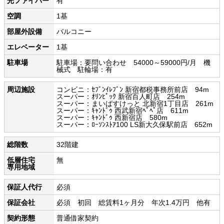
光ファイバー
有
空調
1基
部屋外設備
バルコニー
エレベーター
1基
駐車場
駐車場：要問い合わせ 54000～59000円/月 機
械式 駐輪場：有
周辺施設
コンビニ：ｾﾌﾞﾝｲﾚﾌﾞﾝ 新宿都税事務所前店 94m
スーパー：ｵﾘﾝﾋﾟｯｸ 新宿百人町店 254m
スーパー：まいばすけっと 北新宿1丁目店 261m
スーパー：ｷｬﾝﾄﾞｩ 西武新宿ﾍﾟﾍﾟ店 611m
スーパー：ｷｬﾝﾄﾞｩ 西新宿店 580m
スーパー：ﾛｰｿﾝｽﾄｱ100 LS新大久保駅前店 652m
総階数
32階建
低層住宅
無
専用地域
保証人代行
必須
保証会社
必須 初回 総賃料1ヶ月分 年次1.4万円 他有
契約形態
普通借家契約