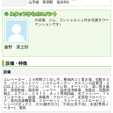
山手線 新宿駅 徒歩8分
スタッフからのコメント
大浴場、ジム、コンシェルジュ付き分譲タワー
マンションです♪
藤野 憲之郎
設備・特徴
設備
エレベーター，２４時間ゴミ出し可，敷地内ゴミ置き場，宅配ＢＯ
Ｘ，コインランドリー，システムキッチン，ガスコンロ設置済，３
口以上コンロ，グリル，バス・トイレ別，オートバス，追い焚き風
呂，浴室乾燥，脱衣所，シャワー，温水洗浄便座，洗面台，洗面所
独立，エアコン，ＣＡＴＶ，ネット専用回線，光ファイバー，ＴＶ
インターホン，給湯，床暖房，フローリング，全居室フローリン
グ，室内洗濯機置場，クローゼット，ウォークインクローゼット，
シューズボックス，ガス(都市ガス)，下水(公共下水)，水道(専用メ
ーター)，電気