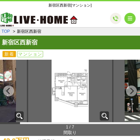
新宿区西新宿[マンション]
メ
TOP
新宿区西新宿
新宿区西新宿
新着
マンション
1 / 7
間取り