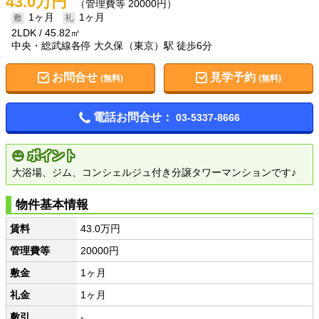
43.0万円
（管理費等 20000円）
1ヶ月
1ヶ月
2LDK
45.82㎡
中央・総武線各停 大久保（東京）駅 徒歩6分
お問合せ
見学予約
(無料)
(無料)
電話お問合せ：
03-5337-8666
ポイント
大浴場、ジム、コンシェルジュ付き分譲タワーマンションです♪
物件基本情報
賃料
43.0万円
管理費等
20000円
敷金
1ヶ月
礼金
1ヶ月
敷引
-