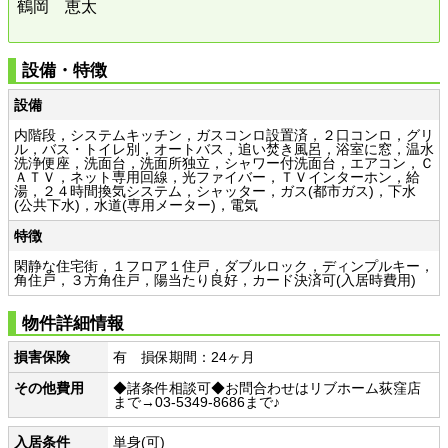
鶴岡 恵太
設備・特徴
設備
内階段，システムキッチン，ガスコンロ設置済，２口コンロ，グリ
ル，バス・トイレ別，オートバス，追い焚き風呂，浴室に窓，温水
洗浄便座，洗面台，洗面所独立，シャワー付洗面台，エアコン，Ｃ
ＡＴＶ，ネット専用回線，光ファイバー，ＴＶインターホン，給
湯，２４時間換気システム，シャッター，ガス(都市ガス)，下水
(公共下水)，水道(専用メーター)，電気
特徴
閑静な住宅街，１フロア１住戸，ダブルロック，ディンプルキー，
角住戸，３方角住戸，陽当たり良好，カード決済可(入居時費用)
物件詳細情報
損害保険
有 損保期間：24ヶ月
その他費用
◆諸条件相談可◆お問合わせはリブホーム荻窪店
まで→03-5349-8686まで♪
入居条件
単身(可)