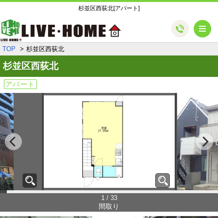
杉並区西荻北[アパート]
メ
TOP
杉並区西荻北
杉並区西荻北
アパート
1 / 33
間取り