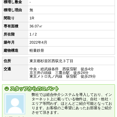
積増し敷金
-
積増し理由
無
間取り
1R
専有面積
36.07㎡
所在階
1 / 2
築年月
2022年4月
建物構造
軽量鉄骨
住所
東京都杉並区西荻北３丁目
交通
中央・総武線各停 西荻窪駅 徒歩4分
京王井の頭線 三鷹台駅 徒歩24分
東京メトロ丸ノ内線 荻窪駅 徒歩29分
スタッフからのコメント
弊社では総合仲介システムを導入しており、イン
ターネット上に載っている物件は、自社・他社・
エリア等問わず、ほとんどご紹介可能となってお
ります。お客様のご希望にあったお部屋をご紹介
させて頂きます。