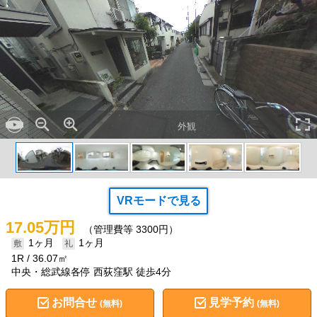
外観
VRモードで見る
17.05万円
（管理費等 3300円）
1ヶ月
1ヶ月
1R
36.07㎡
中央・総武線各停 西荻窪駅 徒歩4分
お問合せ
見学予約
(無料)
(無料)