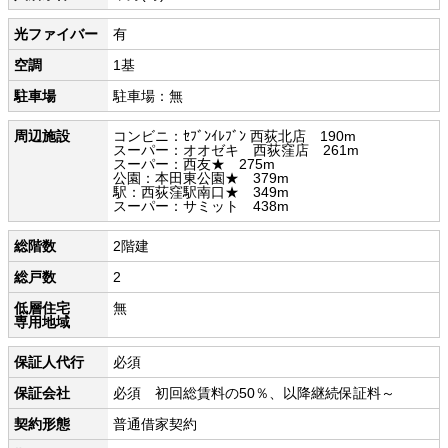
光ファイバー
有
空調
1基
駐車場
駐車場：無
周辺施設
コンビニ：ｾﾌﾞﾝｲﾚﾌﾞﾝ 西荻北店 190m
スーパー：オオゼキ 西荻窪店 261m
スーパー：西友★ 275m
公園：本田東公園★ 379m
駅：西荻窪駅南口★ 349m
スーパー：サミット 438m
総階数
2階建
総戸数
2
低層住宅
無
専用地域
保証人代行
必須
保証会社
必須 初回総賃料の50％、以降継続保証料～
契約形態
普通借家契約