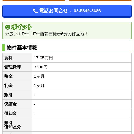
電話お問合せ：
03-5349-8686
ポイント
☆広い１R☆１F☆西荻窪徒歩6分の好立地！
物件基本情報
賃料
17.05万円
管理費等
3300円
敷金
1ヶ月
礼金
1ヶ月
敷引
-
保証金
-
償却金
-
敷引
償却区分