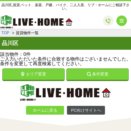
品川区,賃貸,ペット、楽器、戸建、バイク、二人入居、リブ・ホームにご相談下さ
い。
メ
TOP
賃貸物件一覧
品川区
該当物件：0件
ご入力いただいた条件に合致する物件はございませんでした。
条件を変更して再度検索してください。
エリア変更
条件変更
ホームに戻る
PC向けサイトへ