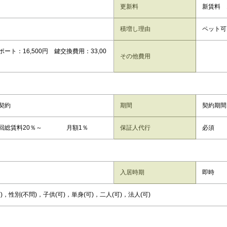
更新料
新賃料 
積増し理由
ペット可
ート：16,500円 鍵交換費用：33,00
その他費用
契約
期間
契約期間
初回総賃料20％～ 月額1％
保証人代行
必須
入居時期
即時
)，性別(不問)，子供(可)，単身(可)，二人(可)，法人(可)