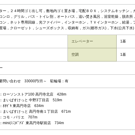
ター，２４時間ゴミ出し可，敷地内ゴミ置き場，宅配ＢＯＸ，システムキッチン，
コンロ，グリル，バス・トイレ別，オートバス，追い焚き風呂，浴室乾燥，脱衣所
コン，ネット専用回線，光ファイバー，インターホン，ＴＶインターホン，給湯，
置場，クローゼット，シューズボックス，収納有，ガス(都市ガス)，下水(公共下水)
エレベーター
1基
空調
1基
ー
要問い合わせ 33000円/月～ 駐輪場：有
：ローソンストア100 高円寺北店 428m
：まいばすけっと 中野3丁目店 519m
ｵｵｾﾞｷ 東高円寺店 634m
：まいばすけっと 高円寺南１丁目店 671m
：コモ・バリエ 707m
ini(ﾐﾆ)ﾋﾟｱｺﾞ 東高円寺駅前店 734m