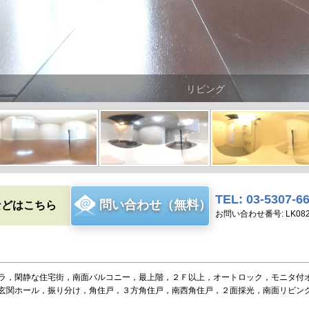
リビング
TEL: 03-5307-6
問い合わせ（無料）
などはこちら
お問い合わせ番号: LK082
ラ，閑静な住宅街，南面バルコニー，最上階，２Ｆ以上，オートロック，モニタ付
玄関ホール，振り分け，角住戸，３方角住戸，南西角住戸，２面採光，南面リビング