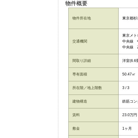
物件概要
東京都杉
物件所在地
東京メト
交通機関
中央線 
中央線 
間取り詳細
洋室(6.6
専有面積
50.47㎡
所在階／地上階数
3 / 3
建物構造
鉄筋コン
賃料
23.0万円
敷金
1ヶ月