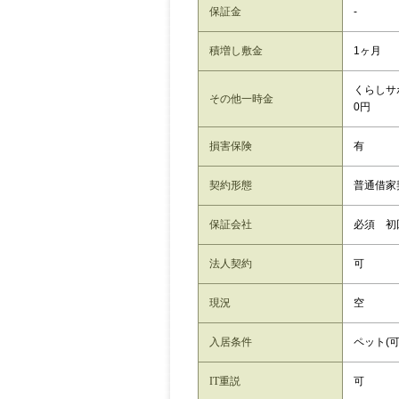
保証金
-
積増し敷金
1ヶ月
くらしサポ
その他一時金
0円
損害保険
有
契約形態
普通借家
保証会社
必須 
法人契約
可
現況
空
入居条件
ペット(可
IT重説
可