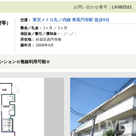
お問い合わせ番号：
LK082521
東京メトロ丸ノ内線 東高円寺駅 徒歩9分
交通：
費等）
敷金／礼金：
1ヶ月 ／ 1ヶ月
保証金／敷引／償却金：
- ／ - ／ -
所在地：
杉並区高円寺南
築年月：
2009年4月
マンション☆複線利用可能☆