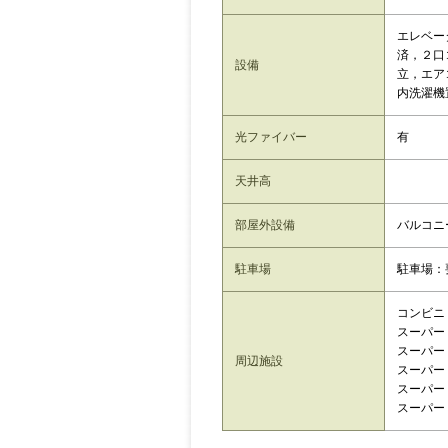
エレベー
済，２口
設備
立，エア
内洗濯機
光ファイバー
有
天井高
部屋外設備
バルコニ
駐車場
駐車場：
コンビニ
スーパー
スーパー：
周辺施設
スーパー
スーパー
スーパー：m